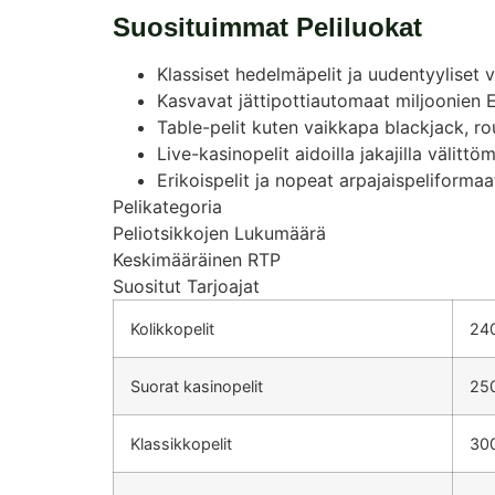
Suosituimmat Peliluokat
Klassiset hedelmäpelit ja uudentyyliset 
Kasvavat jättipottiautomaat miljoonien E
Table-pelit kuten vaikkapa blackjack, ro
Live-kasinopelit aidoilla jakajilla välit
Erikoispelit ja nopeat arpajaispeliformaa
Pelikategoria
Peliotsikkojen Lukumäärä
Keskimääräinen RTP
Suositut Tarjoajat
Kolikkopelit
24
Suorat kasinopelit
25
Klassikkopelit
30