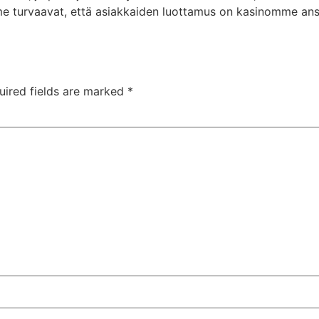
e turvaavat, että asiakkaiden luottamus on kasinomme ansi
uired fields are marked
*