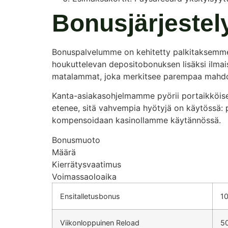
Bonusjärjeste
Bonuspalvelumme on kehitetty palkitaksemme nii
houkuttelevan depositobonuksen lisäksi ilmai
matalammat, joka merkitsee parempaa mahdoll
Kanta-asiakasohjelmamme pyörii portaikköisel
etenee, sitä vahvempia hyötyjä on käytössä: p
kompensoidaan kasinollamme käytännössä.
Bonusmuoto
Määrä
Kierrätysvaatimus
Voimassaoloaika
Ensitalletusbonus
1
Viikonloppuinen Reload
5