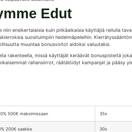
lymme Edut
n ensikertalaisia kuin pitkäaikaisia käyttäjiä reilulla tava
skierroksia suosituimpiin hedelmäpeleihin. Kierrätyssääntö
isuutta muuntaa bonusvoitot aidoksi valuutaksi.
la rakenteella, missä käyttäjät keräävät bonuspisteitä jok
ikaisemmat rahansiirrot, räätälöidyt kampanjat ja pääsy ylel
00% 500€ maksimissaan
35x
0% 200€ saakka
30x