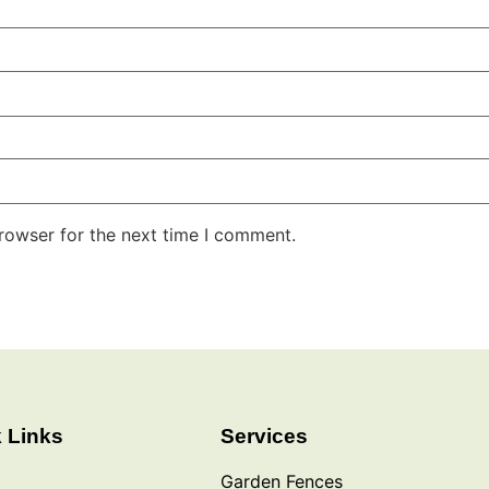
rowser for the next time I comment.
 Links
Services
Garden Fences