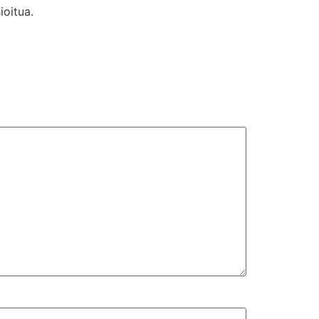
oitua.