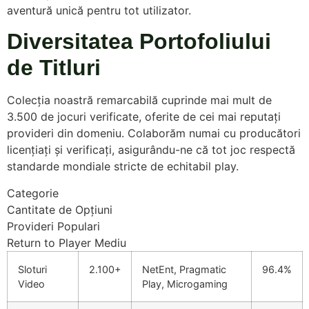
aventură unică pentru tot utilizator.
Diversitatea Portofoliului
de Titluri
Colecția noastră remarcabilă cuprinde mai mult de
3.500 de jocuri verificate, oferite de cei mai reputați
provideri din domeniu. Colaborăm numai cu producători
licențiați și verificați, asigurându-ne că tot joc respectă
standarde mondiale stricte de echitabil play.
Categorie
Cantitate de Opțiuni
Provideri Populari
Return to Player Mediu
Sloturi
2.100+
NetEnt, Pragmatic
96.4%
Video
Play, Microgaming