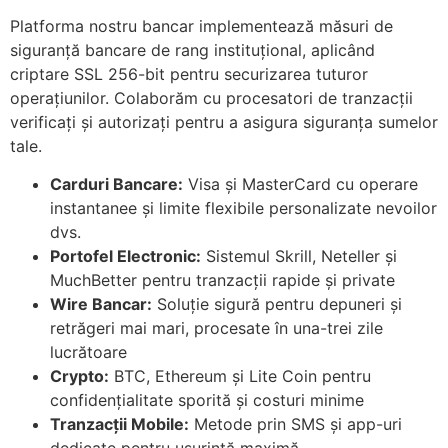
Platforma nostru bancar implementează măsuri de
siguranță bancare de rang instituțional, aplicând
criptare SSL 256-bit pentru securizarea tuturor
operațiunilor. Colaborăm cu procesatori de tranzacții
verificați și autorizați pentru a asigura siguranța sumelor
tale.
Carduri Bancare:
Visa și MasterCard cu operare
instantanee și limite flexibile personalizate nevoilor
dvs.
Portofel Electronic:
Sistemul Skrill, Neteller și
MuchBetter pentru tranzacții rapide și private
Wire Bancar:
Soluție sigură pentru depuneri și
retrăgeri mai mari, procesate în una-trei zile
lucrătoare
Crypto:
BTC, Ethereum și Lite Coin pentru
confidențialitate sporită și costuri minime
Tranzacții Mobile:
Metode prin SMS și app-uri