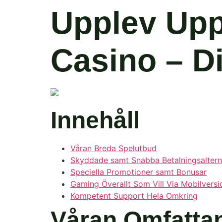
Upplev Up
Casino – D
Innehåll
Våran Breda Spelutbud
Skyddade samt Snabba Betalningsaltern
Speciella Promotioner samt Bonusar
Gaming Överallt Som Vill Via Mobilversi
Kompetent Support Hela Omkring
Våran Omfattan