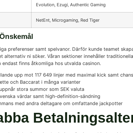
Evolution, Ezugi, Authentic Gaming
NetEnt, Microgaming, Red Tiger
a Önskemål
nliga preferenser samt spelvanor. Därför kunde teamet ska
det alternativ ni söker. Våran sektioner innehåller tradition
m endast finns åtkomliga hos utvalda casinon.
ande upp mot 117 649 linjer med maximal kick samt chans
ette och Baccarat i många varianter
 uppnår stora summor som SEK valuta
svenska värdar samt high-definition-sändning
lsammans med andra deltagare om omfattande jackpotter
bba Betalningsalte