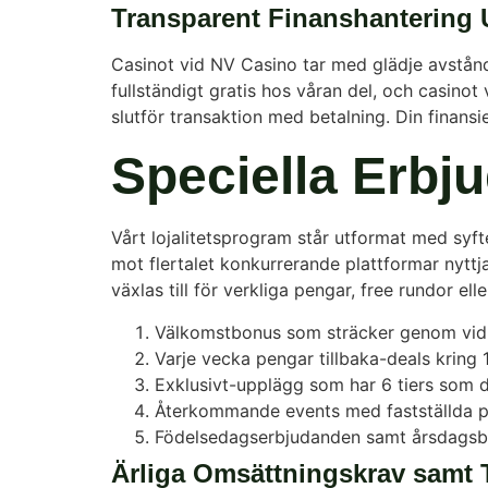
Transparent Finanshantering 
Casinot vid NV Casino tar med glädje avstånd
fullständigt gratis hos våran del, och casinot
slutför transaktion med betalning. Din finansie
Speciella Erb
Vårt lojalitetsprogram står utformat med syfte
mot flertalet konkurrerande plattformar nyt
växlas till för verkliga pengar, free rundor ell
Välkomstbonus som sträcker genom vid s
Varje vecka pengar tillbaka-deals krin
Exklusivt-upplägg som har 6 tiers som 
Återkommande events med fastställda pri
Födelsedagserbjudanden samt årsdagsbo
Ärliga Omsättningskrav samt T