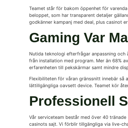
Teamet står för bakom öppenhet för varenda 
beloppet, som har transparent detaljer gällan
godkänner kampanj med deal, plus casinot erb
Gaming Var Man
Nutida teknologi efterfrågar anpassning och 
från installation med program. Mer än 68% av
erfarenheten till pekskärmar samt mindre disp
Flexibiliteten för våran gränssnitt innebär så 
lättillgängliga oavsett device. Teamet kör åt
Professionell 
Vår serviceteam består med över 40 tränade 
casinots sajt. Vi förblir tillgängliga via liv