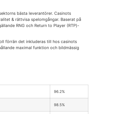
sektorns bästa leverantörer. Casinots
litet & rättvisa spelomgångar. Baserat på
v gällande RNG och Return to Player (RTP)-
oll förrän det inkluderas till hos casinots
hållande maximal funktion och bildmässig
96.2%
98.5%