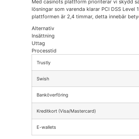
Med casinots plattform prioriterar vi skydd s
lösningar som varenda klarar PCI DSS Level 1
plattformen är 2,4 timmar, detta innebär be
Alternativ
Insättning
Uttag
Processtid
Trustly
Swish
Banköverföring
Kreditkort (Visa/Mastercard)
E-wallets