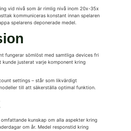
ng vid nivå som är rimlig nivå inom 20x-35x
vinsttak kommuniceras konstant innan spelaren
 tappa spelarens deponerade medel.
sion
t fungerar sömlöst med samtliga devices fri
t kunde justerat varje komponent kring
count settings – står som likvärdigt
ller till att säkerställa optimal funktion.
t
r omfattande kunskap om alla aspekter kring
lenderdagar om år. Medel responstid kring