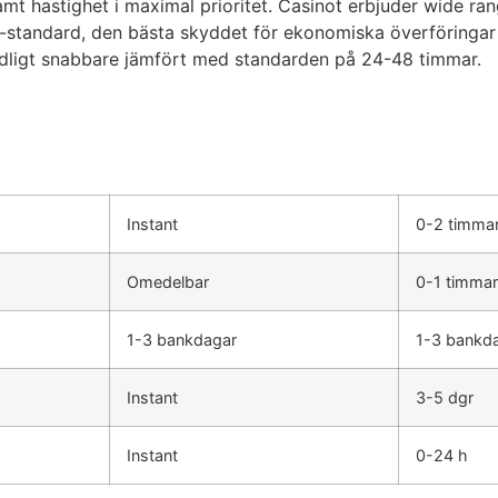
amt hastighet i maximal prioritet. Casinot erbjuder wide r
-standard, den bästa skyddet för ekonomiska överföringar 
tydligt snabbare jämfört med standarden på 24-48 timmar.
Instant
0-2 timma
Omedelbar
0-1 timmar
1-3 bankdagar
1-3 bankd
Instant
3-5 dgr
Instant
0-24 h