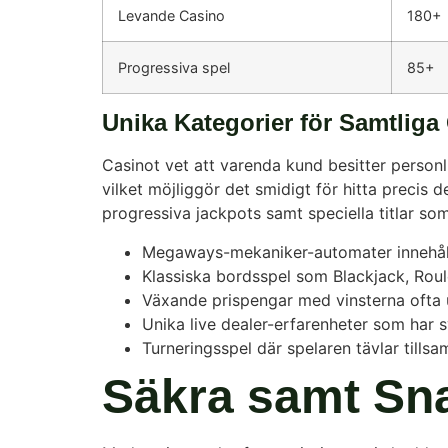
Levande Casino
180+
Progressiva spel
85+
Unika Kategorier för Samtlig
Casinot vet att varenda kund besitter perso
vilket möjliggör det smidigt för hitta precis 
progressiva jackpots samt speciella titlar so
Megaways-mekaniker-automater innehåll
Klassiska bordsspel som Blackjack, Roul
Växande prispengar med vinsterna ofta
Unika live dealer-erfarenheter som har 
Turneringsspel där spelaren tävlar til
Säkra samt Sna