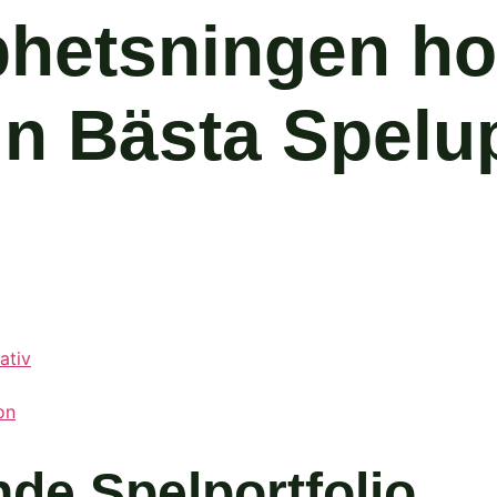
phetsningen h
in Bästa Spelu
ativ
on
de Spelportfolio