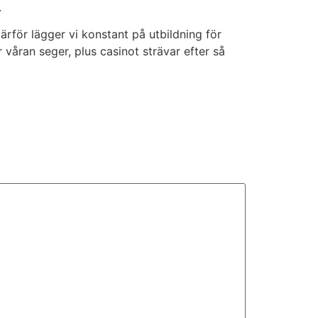
.
rför lägger vi konstant på utbildning för
 våran seger, plus casinot strävar efter så