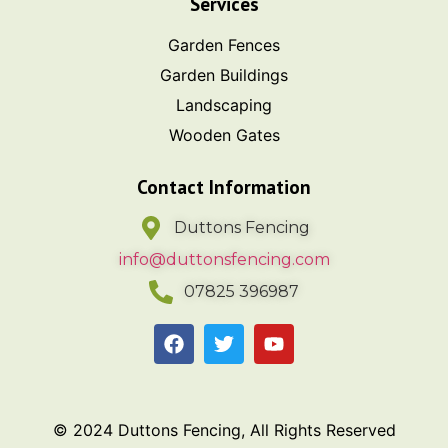
Services
Garden Fences
Garden Buildings
Landscaping
Wooden Gates
Contact Information
Duttons Fencing
info@duttonsfencing.com
07825 396987
© 2024 Duttons Fencing, All Rights Reserved