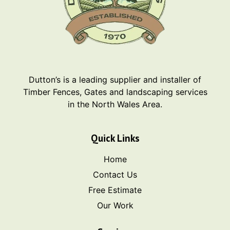
Dutton’s is a leading supplier and installer of
Timber Fences, Gates and landscaping services
in the North Wales Area.
Quick Links
Home
Contact Us
Free Estimate
Our Work