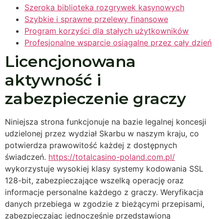
Szeroka biblioteka rozgrywek kasynowych
Szybkie i sprawne przelewy finansowe
Program korzyści dla stałych użytkowników
Profesjonalne wsparcie osiągalne przez cały dzień
Licencjonowana
aktywność i
zabezpieczenie graczy
Niniejsza strona funkcjonuje na bazie legalnej koncesji
udzielonej przez wydział Skarbu w naszym kraju, co
potwierdza prawowitość każdej z dostępnych
świadczeń.
https://totalcasino-poland.com.pl/
wykorzystuje wysokiej klasy systemy kodowania SSL
128-bit, zabezpieczające wszelką operację oraz
informacje personalne każdego z graczy. Weryfikacja
danych przebiega w zgodzie z bieżącymi przepisami,
zabezpieczając jednocześnie przedstawioną