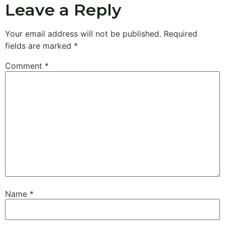
Leave a Reply
Your email address will not be published.
Required
fields are marked
*
Comment
*
Name
*