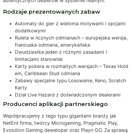
autentycznych dealerów w systemie realnym.
Rodzaje prezentowanych zabaw
Automaty do gier z wieloma motywami i opcjami
dodatkowymi
Ruleta w licznych odmianach – europejska wersja,
francuska odmiana, amerykańska
Dwudziestka jeden z różnymi zasadami i
limitacjami stanowisk
Karty pokera w rozmaitych wersjach – Texas Hold
em, Caribbean Stud odmiana
Zabawy specjalne typu Losowanie, Keno, Scratch
Karty
Dział Live Hazard z doświadczonym dealerami
Producenci aplikacji partnerskiego
Współpracujemy z tego typu gigantami branży jak
NetEnt firma, twórcy Microgaming, Pragmatic Play,
Evolution Gaming deweloper oraz Playn GO. Za sprawą