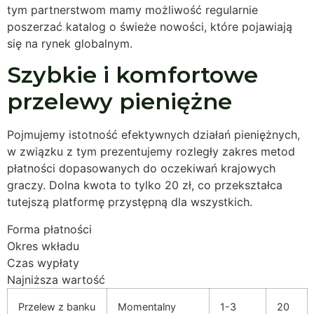
tym partnerstwom mamy możliwość regularnie
poszerzać katalog o świeże nowości, które pojawiają
się na rynek globalnym.
Szybkie i komfortowe
przelewy pieniężne
Pojmujemy istotność efektywnych działań pieniężnych,
w związku z tym prezentujemy rozległy zakres metod
płatności dopasowanych do oczekiwań krajowych
graczy. Dolna kwota to tylko 20 zł, co przekształca
tutejszą platformę przystępną dla wszystkich.
Forma płatności
Okres wkładu
Czas wypłaty
Najniższa wartość
Przelew z banku
Momentalny
1-3
20