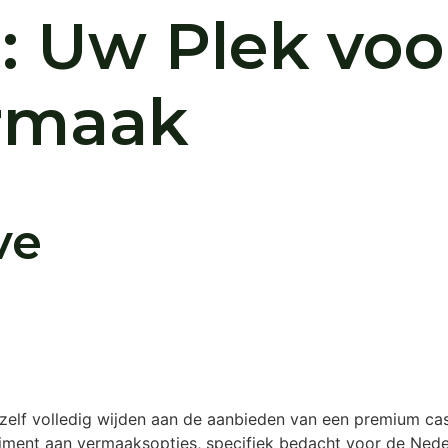
: Uw Plek voo
rmaak
ve
szelf volledig wijden aan de aanbieden van een premium cas
iment aan vermaaksopties, specifiek bedacht voor de Nede