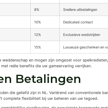
8%
Snellere uitbetalingen
10%
Dedicated contact
12%
Exclusieve wedstrijden
15%
Luxueuze geschenken en va
re weddenschap en mogen zijn omgezet voor spelkredieten,
 met reële benefits die uw gameervaring verrijken.
en Betalingen
n die geliefd zijn in NL. Variërend van conventionele bank
ft complete flexibiliteit bij uw beheren van uw tegoed.
onmiddellijke goedkeuring, de populairste toegepaste me