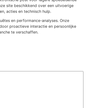
nze site beschikkend over een uitvoerige
n, acties en technisch hulp.
quêtes en performance-analyses. Onze
door proactieve interactie en persoonlijke
anche te verschaffen.