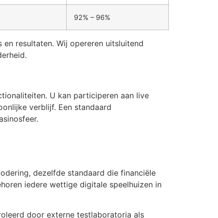
92% – 96%
n resultaten. Wij opereren uitsluitend
derheid.
ionaliteiten. U kan participeren aan live
onlijke verblijf. Een standaard
asinosfeer.
dering, dezelfde standaard die financiële
horen iedere wettige digitale speelhuizen in
leerd door externe testlaboratoria als