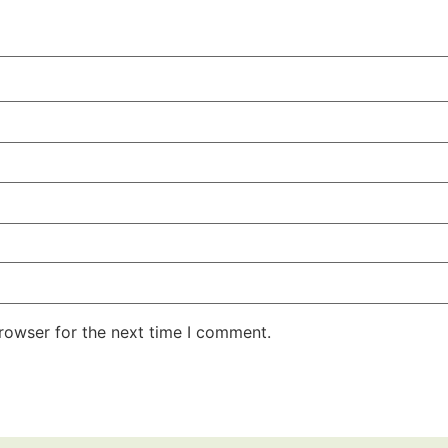
rowser for the next time I comment.