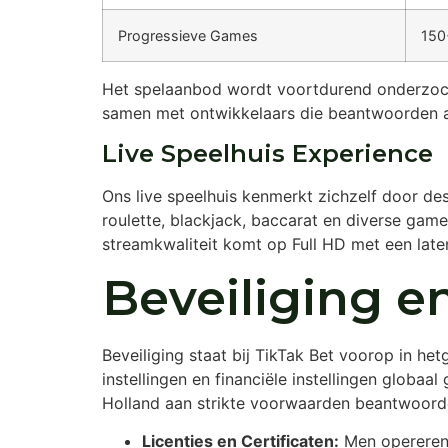
Progressieve Games
150
Het spelaanbod wordt voortdurend onderzocht
samen met ontwikkelaars die beantwoorden aan 
Live Speelhuis Experience
Ons live speelhuis kenmerkt zichzelf door desk
roulette, blackjack, baccarat en diverse game
streamkwaliteit komt op Full HD met een late
Beveiliging e
Beveiliging staat bij TikTak Bet voorop in h
instellingen en financiële instellingen globa
Holland aan strikte voorwaarden beantwoorden
Licenties en Certificaten:
Men opereren 