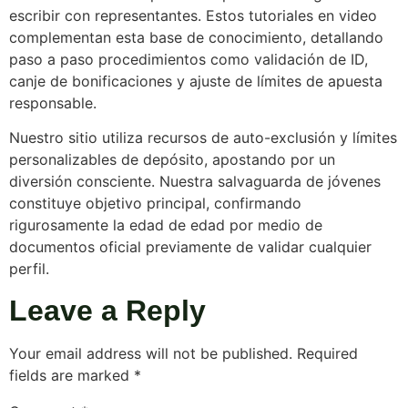
escribir con representantes. Estos tutoriales en video
complementan esta base de conocimiento, detallando
paso a paso procedimientos como validación de ID,
canje de bonificaciones y ajuste de límites de apuesta
responsable.
Nuestro sitio utiliza recursos de auto-exclusión y límites
personalizables de depósito, apostando por un
diversión consciente. Nuestra salvaguarda de jóvenes
constituye objetivo principal, confirmando
rigurosamente la edad de edad por medio de
documentos oficial previamente de validar cualquier
perfil.
Leave a Reply
Your email address will not be published.
Required
fields are marked
*