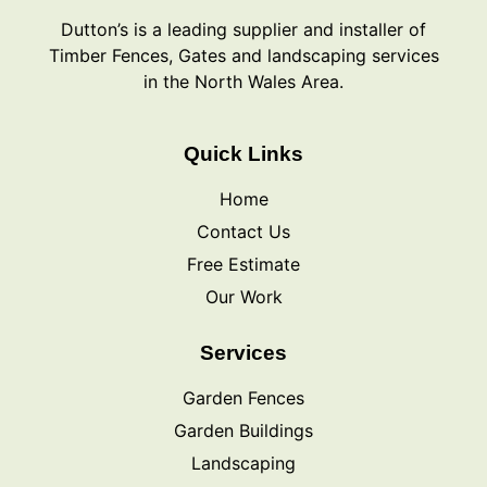
Dutton’s is a leading supplier and installer of
Timber Fences, Gates and landscaping services
in the North Wales Area.
Quick Links
Home
Contact Us
Free Estimate
Our Work
Services
Garden Fences
Garden Buildings
Landscaping