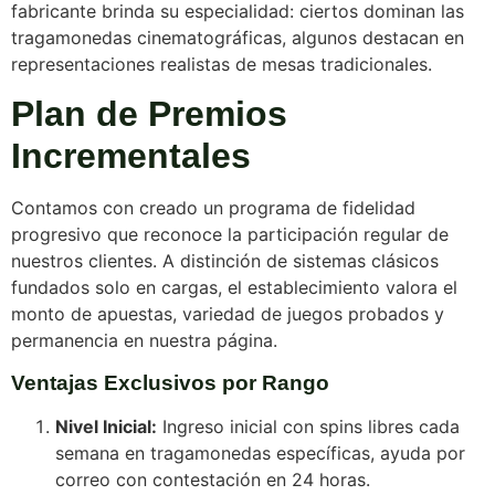
fabricante brinda su especialidad: ciertos dominan las
tragamonedas cinematográficas, algunos destacan en
representaciones realistas de mesas tradicionales.
Plan de Premios
Incrementales
Contamos con creado un programa de fidelidad
progresivo que reconoce la participación regular de
nuestros clientes. A distinción de sistemas clásicos
fundados solo en cargas, el establecimiento valora el
monto de apuestas, variedad de juegos probados y
permanencia en nuestra página.
Ventajas Exclusivos por Rango
Nivel Inicial:
Ingreso inicial con spins libres cada
semana en tragamonedas específicas, ayuda por
correo con contestación en 24 horas.