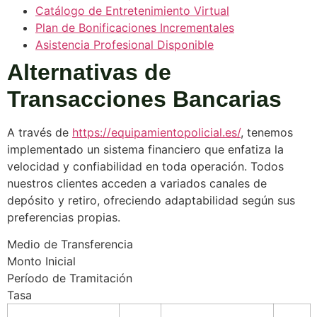
Catálogo de Entretenimiento Virtual
Plan de Bonificaciones Incrementales
Asistencia Profesional Disponible
Alternativas de
Transacciones Bancarias
A través de
https://equipamientopolicial.es/
, tenemos
implementado un sistema financiero que enfatiza la
velocidad y confiabilidad en toda operación. Todos
nuestros clientes acceden a variados canales de
depósito y retiro, ofreciendo adaptabilidad según sus
preferencias propias.
Medio de Transferencia
Monto Inicial
Período de Tramitación
Tasa