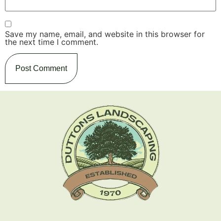
Save my name, email, and website in this browser for
the next time I comment.