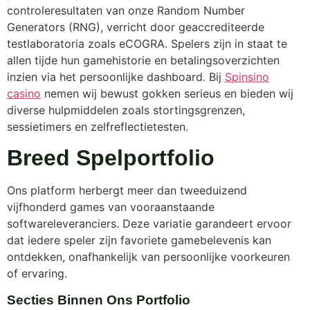
controleresultaten van onze Random Number
Generators (RNG), verricht door geaccrediteerde
testlaboratoria zoals eCOGRA. Spelers zijn in staat te
allen tijde hun gamehistorie en betalingsoverzichten
inzien via het persoonlijke dashboard. Bij
Spinsino
casino
nemen wij bewust gokken serieus en bieden wij
diverse hulpmiddelen zoals stortingsgrenzen,
sessietimers en zelfreflectietesten.
Breed Spelportfolio
Ons platform herbergt meer dan tweeduizend
vijfhonderd games van vooraanstaande
softwareleveranciers. Deze variatie garandeert ervoor
dat iedere speler zijn favoriete gamebelevenis kan
ontdekken, onafhankelijk van persoonlijke voorkeuren
of ervaring.
Secties Binnen Ons Portfolio