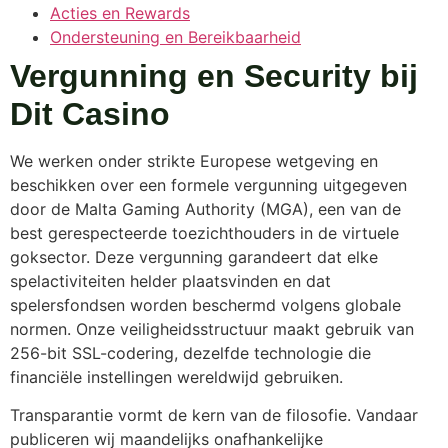
Acties en Rewards
Ondersteuning en Bereikbaarheid
Vergunning en Security bij
Dit Casino
We werken onder strikte Europese wetgeving en
beschikken over een formele vergunning uitgegeven
door de Malta Gaming Authority (MGA), een van de
best gerespecteerde toezichthouders in de virtuele
goksector. Deze vergunning garandeert dat elke
spelactiviteiten helder plaatsvinden en dat
spelersfondsen worden beschermd volgens globale
normen. Onze veiligheidsstructuur maakt gebruik van
256-bit SSL-codering, dezelfde technologie die
financiële instellingen wereldwijd gebruiken.
Transparantie vormt de kern van de filosofie. Vandaar
publiceren wij maandelijks onafhankelijke