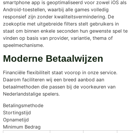
smartphone app is geoptimaliseerd voor zowel iOS als
Android-toestellen, waarbij alle games volledig
responsief zijn zonder kwaliteitsvermindering. De
zoekoptie met uitgebreide filters stelt gebruikers in
staat om binnen enkele seconden hun gewenste spel te
vinden op basis van provider, variantie, thema of
speelmechanisme.
Moderne Betaalwijzen
Financiële flexibiliteit staat voorop in onze service.
Daarom faciliteren wij een breed aanbod aan
betaalmethoden die passen bij de voorkeuren van
Nederlandstalige spelers.
Betalingsmethode
Stortingstijd
Opnametijd
Minimum Bedrag