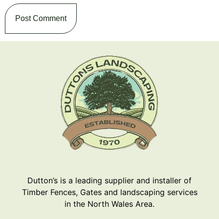
Dutton’s is a leading supplier and installer of
Timber Fences, Gates and landscaping services
in the North Wales Area.