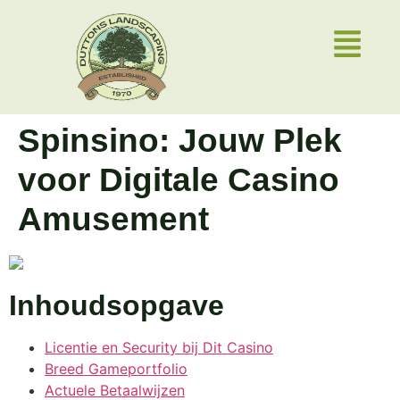
Spinsino: Jouw Plek
voor Digitale Casino
Amusement
Inhoudsopgave
Licentie en Security bij Dit Casino
Breed Gameportfolio
Actuele Betaalwijzen