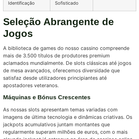
Identificação
Sofisticado
Seleção Abrangente de
Jogos
A biblioteca de games do nosso cassino compreende
mais de 3.500 títulos de produtores premium
aclamados mundialmente. De slots clássicas até jogos
de mesa avançados, oferecemos diversidade que
satisfaz desde utilizadores principiantes até
apostadores veteranos.
Máquinas e Bónus Crescentes
As nossas slots apresentam temas variadas com
imagens de última tecnologia e dinâmicas criativas. Os
jackpots acumulativos juntam montantes que
regularmente superam milhões de euros, com o mais