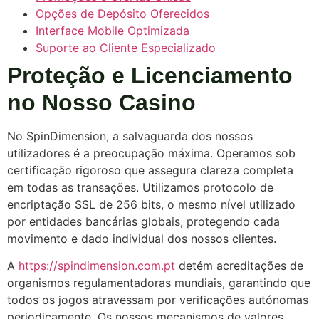
Opções de Depósito Oferecidos
Interface Mobile Optimizada
Suporte ao Cliente Especializado
Proteção e Licenciamento
no Nosso Casino
No SpinDimension, a salvaguarda dos nossos
utilizadores é a preocupação máxima. Operamos sob
certificação rigoroso que assegura clareza completa
em todas as transações. Utilizamos protocolo de
encriptação SSL de 256 bits, o mesmo nível utilizado
por entidades bancárias globais, protegendo cada
movimento e dado individual dos nossos clientes.
A
https://spindimension.com.pt
detém acreditações de
organismos regulamentadoras mundiais, garantindo que
todos os jogos atravessam por verificações autónomas
periodicamente. Os nossos mecanismos de valores