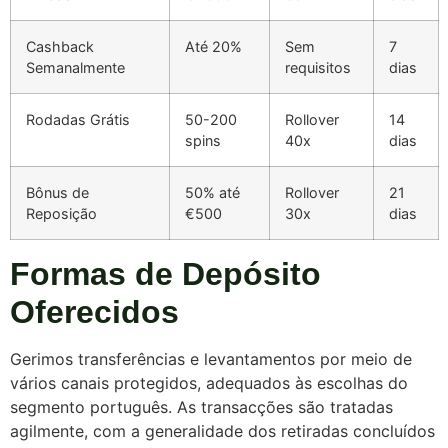
Cashback
Até 20%
Sem
7
Semanalmente
requisitos
dias
Rodadas Grátis
50-200
Rollover
14
spins
40x
dias
Bônus de
50% até
Rollover
21
Reposição
€500
30x
dias
Formas de Depósito
Oferecidos
Gerimos transferências e levantamentos por meio de
vários canais protegidos, adequados às escolhas do
segmento português. As transacções são tratadas
agilmente, com a generalidade dos retiradas concluídos