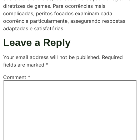
diretrizes de games. Para ocorrências mais
complicadas, peritos focados examinam cada
ocorrência particularmente, assegurando respostas
adaptadas e satisfatórias.
Leave a Reply
Your email address will not be published.
Required
fields are marked
*
Comment
*