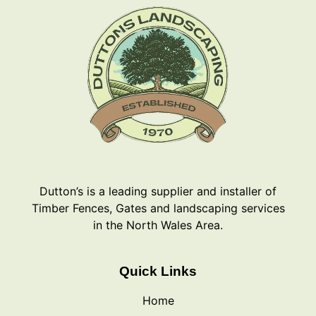
Dutton’s is a leading supplier and installer of
Timber Fences, Gates and landscaping services
in the North Wales Area.
Quick Links
Home