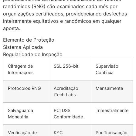
randómicos (RNG) são examinados cada mês por
organizações certificados, providenciando desfechos
inteiramente equitativos e randómicos em qualquer
aposta.
Elemento de Proteção
Sistema Aplicada
Regularidade de Inspeção
Cifragem de
SSL 256-bit
Supervisão
Informações
Contínua
Protocolos RNG
Acreditação
Mensalmente
iTech Labs
Salvaguarda
PCI DSS
Trimestralmente
Monetária
Conformidade
Verificação de
KYC
Por Transacção