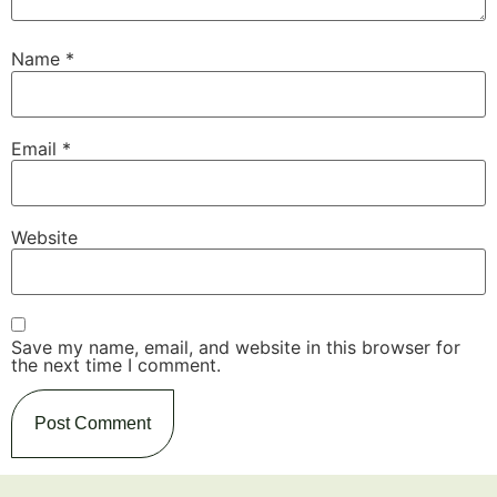
Name
*
Email
*
Website
Save my name, email, and website in this browser for
the next time I comment.