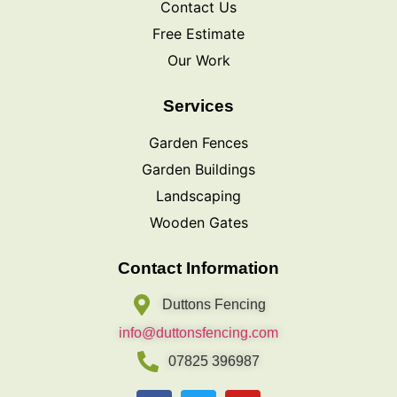
Contact Us
Free Estimate
Our Work
Services
Garden Fences
Garden Buildings
Landscaping
Wooden Gates
Contact Information
Duttons Fencing
info@duttonsfencing.com
07825 396987