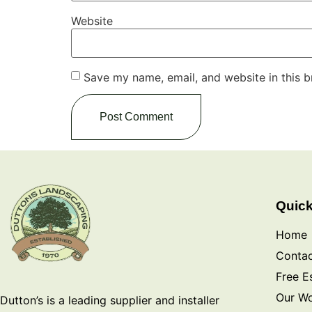
Website
Save my name, email, and website in this b
Quick
Home
Contac
Free E
Our W
Dutton’s is a leading supplier and installer