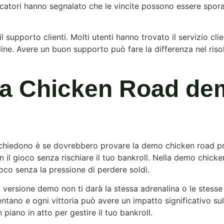
 giocatori hanno segnalato che le vincite possono essere spo
 supporto clienti. Molti utenti hanno trovato il servizio clien
nline. Avere un buon supporto può fare la differenza nel ri
tra Chicken Road dem
i chiedono è se dovrebbero provare la demo chicken road pr
il gioco senza rischiare il tuo bankroll. Nella demo chicke
co senza la pressione di perdere soldi.
 versione demo non ti darà la stessa adrenalina o le stesse 
tano e ogni vittoria può avere un impatto significativo sull
 piano in atto per gestire il tuo bankroll.