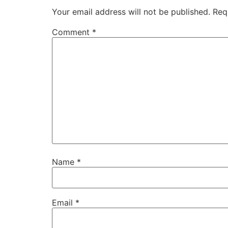
Your email address will not be published.
Req
Comment
*
Name
*
Email
*