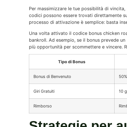
Per massimizzare le tue possibilità di vincit
codici possono essere trovati direttamente sul 
processo di attivazione è semplice: basta ins
Una volta attivato il codice bonus chicken roa
bankroll. Ad esempio, se il bonus prevede un 1
più opportunità per scommettere e vincere. Ri
Tipo di Bonus
Bonus di Benvenuto
50%
Giri Gratuiti
10 g
Rimborso
Rimb
Strategie per a