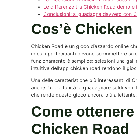
Le differenze tra Chicken Road demo e i
Conclusioni: si guadagna davvero con 
Cos’è Chicken 
Chicken Road è un gioco d’azzardo online che 
in cui i partecipanti devono scommettere su un 
funzionamento è semplice: selezioni una gallin
intuitiva dell’app chicken road rendono il gioco
Una delle caratteristiche più interessanti di C
anche l’opportunità di guadagnare soldi veri. 
che rende questo gioco ancora più allettante
Come ottenere e
Chicken Road