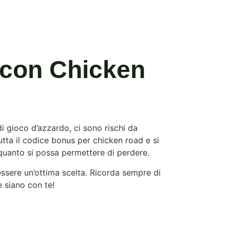
 con Chicken
i gioco d’azzardo, ci sono rischi da
tta il codice bonus per chicken road e si
 quanto si possa permettere di perdere.
essere un’ottima scelta. Ricorda sempre di
e siano con te!