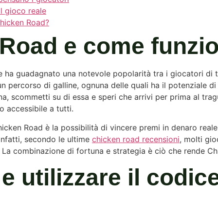
l gioco reale
Chicken Road?
Road e come funzion
ha guadagnato una notevole popolarità tra i giocatori di tu
percorso di galline, ognuna delle quali ha il potenziale di po
a, scommetti su di essa e speri che arrivi per prima al tragu
 accessibile a tutti.
hicken Road è la possibilità di vincere premi in denaro reale
Infatti, secondo le ultime
chicken road recensioni
, molti gio
. La combinazione di fortuna e strategia è ciò che rende Ch
 utilizzare il codic