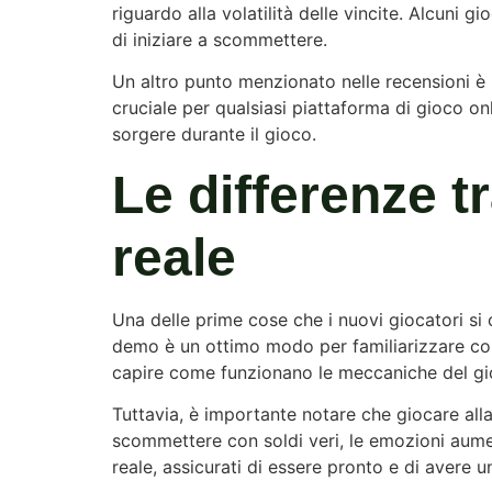
riguardo alla volatilità delle vincite. Alcuni
di iniziare a scommettere.
Un altro punto menzionato nelle recensioni è il
cruciale per qualsiasi piattaforma di gioco o
sorgere durante il gioco.
Le differenze 
reale
Una delle prime cose che i nuovi giocatori s
demo è un ottimo modo per familiarizzare con 
capire come funzionano le meccaniche del gio
Tuttavia, è importante notare che giocare alla
scommettere con soldi veri, le emozioni aumen
reale, assicurati di essere pronto e di avere un