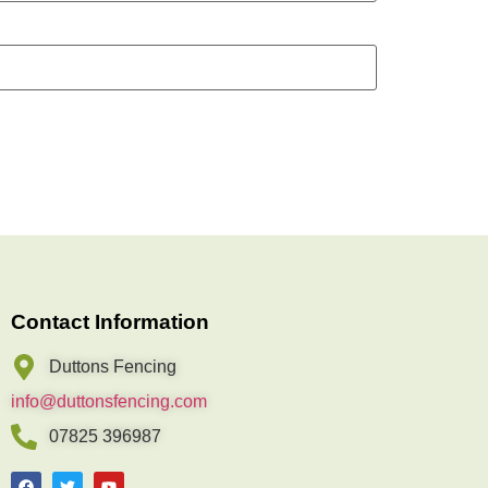
Contact Information
Duttons Fencing
info@duttonsfencing.com
07825 396987