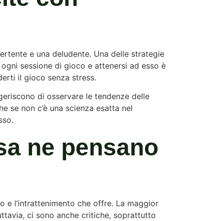
ertente e una deludente. Una delle strategie
 ogni sessione di gioco e attenersi ad esso è
erti il gioco senza stress.
ggeriscono di osservare le tendenze delle
e se non c’è una scienza esatta nel
sso.
osa ne pensano
o e l’intrattenimento che offre. La maggior
ttavia, ci sono anche critiche, soprattutto