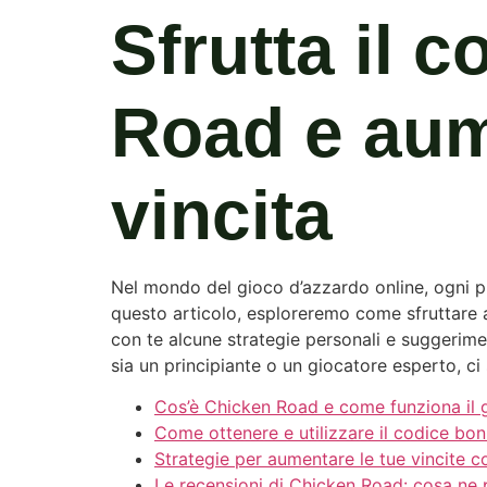
Sfrutta il 
Road e aume
vincita
Nel mondo del gioco d’azzardo online, ogni pi
questo articolo, esploreremo come sfruttare a
con te alcune strategie personali e suggerime
sia un principiante o un giocatore esperto, c
Cos’è Chicken Road e come funziona il 
Come ottenere e utilizzare il codice bo
Strategie per aumentare le tue vincite 
Le recensioni di Chicken Road: cosa ne 