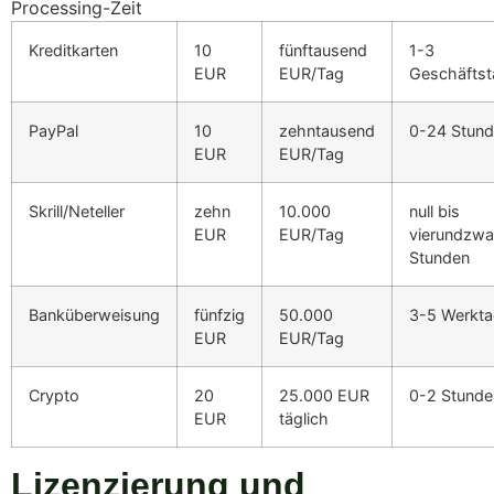
Processing-Zeit
Kreditkarten
10
fünftausend
1-3
EUR
EUR/Tag
Geschäftst
PayPal
10
zehntausend
0-24 Stun
EUR
EUR/Tag
Skrill/Neteller
zehn
10.000
null bis
EUR
EUR/Tag
vierundzwa
Stunden
Banküberweisung
fünfzig
50.000
3-5 Werkt
EUR
EUR/Tag
Crypto
20
25.000 EUR
0-2 Stunde
EUR
täglich
Lizenzierung und