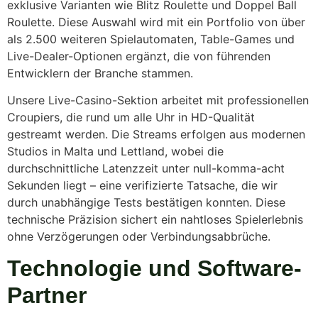
exklusive Varianten wie Blitz Roulette und Doppel Ball
Roulette. Diese Auswahl wird mit ein Portfolio von über
als 2.500 weiteren Spielautomaten, Table-Games und
Live-Dealer-Optionen ergänzt, die von führenden
Entwicklern der Branche stammen.
Unsere Live-Casino-Sektion arbeitet mit professionellen
Croupiers, die rund um alle Uhr in HD-Qualität
gestreamt werden. Die Streams erfolgen aus modernen
Studios in Malta und Lettland, wobei die
durchschnittliche Latenzzeit unter null-komma-acht
Sekunden liegt – eine verifizierte Tatsache, die wir
durch unabhängige Tests bestätigen konnten. Diese
technische Präzision sichert ein nahtloses Spielerlebnis
ohne Verzögerungen oder Verbindungsabbrüche.
Technologie und Software-
Partner