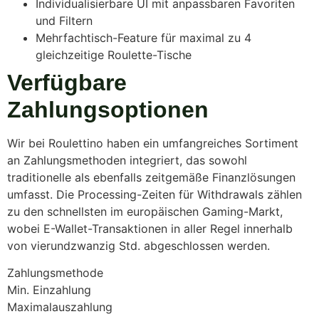
Individualisierbare UI mit anpassbaren Favoriten
und Filtern
Mehrfachtisch-Feature für maximal zu 4
gleichzeitige Roulette-Tische
Verfügbare
Zahlungsoptionen
Wir bei Roulettino haben ein umfangreiches Sortiment
an Zahlungsmethoden integriert, das sowohl
traditionelle als ebenfalls zeitgemäße Finanzlösungen
umfasst. Die Processing-Zeiten für Withdrawals zählen
zu den schnellsten im europäischen Gaming-Markt,
wobei E-Wallet-Transaktionen in aller Regel innerhalb
von vierundzwanzig Std. abgeschlossen werden.
Zahlungsmethode
Min. Einzahlung
Maximalauszahlung