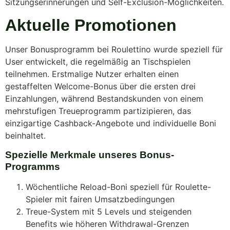
Sitzungserinnerungen und Self-Exclusion-Möglichkeiten.
Aktuelle Promotionen
Unser Bonusprogramm bei Roulettino wurde speziell für
User entwickelt, die regelmäßig an Tischspielen
teilnehmen. Erstmalige Nutzer erhalten einen
gestaffelten Welcome-Bonus über die ersten drei
Einzahlungen, während Bestandskunden von einem
mehrstufigen Treueprogramm partizipieren, das
einzigartige Cashback-Angebote und individuelle Boni
beinhaltet.
Spezielle Merkmale unseres Bonus-
Programms
Wöchentliche Reload-Boni speziell für Roulette-
Spieler mit fairen Umsatzbedingungen
Treue-System mit 5 Levels und steigenden
Benefits wie höheren Withdrawal-Grenzen