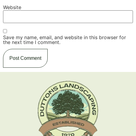
Website
Save my name, email, and website in this browser for
the next time I comment.