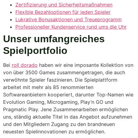
Zertifizierung und Sicherheitsmaßnahmen
Flexible Bezahloptionen für jeden Spieler
Lukrative Bonusaktionen und Treueprogramm
Professioneller Kundenservice rund ums die Uhr
Unser umfangreiches
Spielportfolio
Bei
roll dorado
haben wir eine imposante Kollektion von
von über 3500 Games zusammengetragen, die auch
verwöhnte Spieler faszinieren. Die Spielplattform
arbeitet mit mehr als 85 renommierten
Softwareanbietern kooperiert, darunter Top-Namen wie
Evolution Gaming, Microgaming, Play’n GO und
Pragmatic Play. Jene Zusammenarbeiten ermöglichen
uns, ständig aktuelle Titel in das Angebot aufzunehmen
und den Mitgliedern Zugang zu den brandneuen
neuesten Spielinnovationen zu ermöglichen.