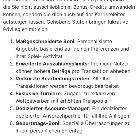
die Sie nicht ausschließlich in Bonus-Credits umwandeln
können, sondern die dich auch auf der Karriereleiter
aufsteigen lassen. Gehobene Stufen bringen lukrative
Privilegien mit sich.
Maßgeschneiderte Boni:
Personalisierte
Angebote basierend auf deinen Präferenzen und
Ihrer Spiel- Aktivität
Erweiterte Auszahlungslimits:
Premium-Nutzer
können höhere Beträge pro Transaktion abheben
Verkürzte Bearbeitungszeiten:
Alle Ihre
Transaktionen werden bevorzugt bearbeitet
Exklusive Turniere:
Zugang zu exklusiven
Wettbewerben mit erhöhten Preispools
Dedizierter Account-Manager:
Ein dedizierter
dedizierter Ansprechpartner für all Ihre Anliegen
Geburtstags-Boni:
Spezielle Überraschungen zu
Ihrem persönlichen Ehrentag