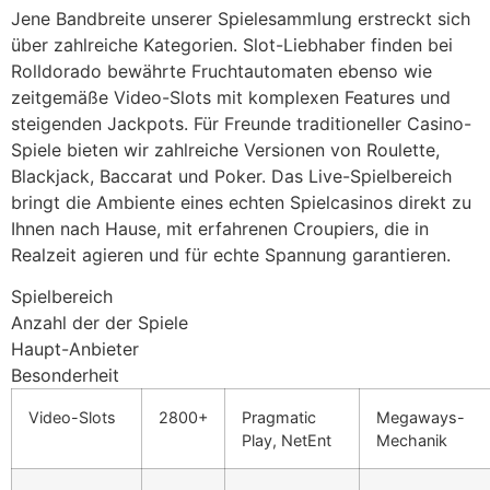
Jene Bandbreite unserer Spielesammlung erstreckt sich
über zahlreiche Kategorien. Slot-Liebhaber finden bei
Rolldorado bewährte Fruchtautomaten ebenso wie
zeitgemäße Video-Slots mit komplexen Features und
steigenden Jackpots. Für Freunde traditioneller Casino-
Spiele bieten wir zahlreiche Versionen von Roulette,
Blackjack, Baccarat und Poker. Das Live-Spielbereich
bringt die Ambiente eines echten Spielcasinos direkt zu
Ihnen nach Hause, mit erfahrenen Croupiers, die in
Realzeit agieren und für echte Spannung garantieren.
Spielbereich
Anzahl der der Spiele
Haupt-Anbieter
Besonderheit
Video-Slots
2800+
Pragmatic
Megaways-
Play, NetEnt
Mechanik