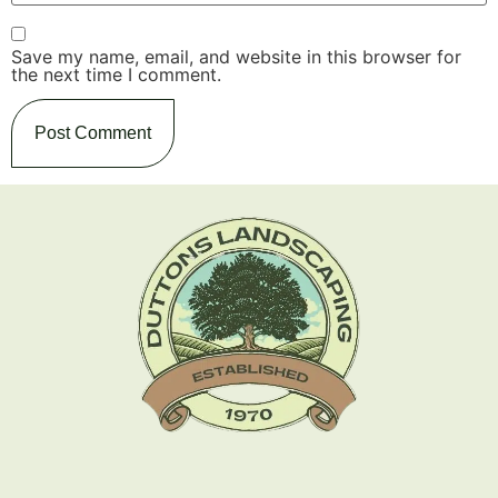
Save my name, email, and website in this browser for
the next time I comment.