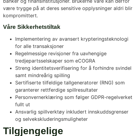
banker og finansinstitusjoner. Brukerne våre kan derfor
være trygge på at deres sensitive opplysninger aldri blir
kompromittert.
Våre Sikkerhetstiltak
Implementering av avansert krypteringsteknologi
for alle transaksjoner
Regelmessige revisjoner fra uavhengige
tredjepartsselskaper som eCOGRA
Streng identitetsverifisering for å forhindre svindel
samt mindreårig spilling
Sertifiserte tilfeldige tallgeneratorer (RNG) som
garanterer rettferdige spillresultater
Personvernerklæring som følger GDPR-regelverket
fullt ut
Ansvarlig spillverktøy inkludert innskuddsgrenser
og selvekskluderingsmuligheter
Tilgjengelige