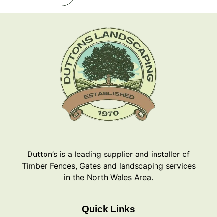
Dutton’s is a leading supplier and installer of
Timber Fences, Gates and landscaping services
in the North Wales Area.
Quick Links