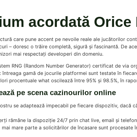
um acordată Orice 
ructură care pune accent pe nevoile reale ale jucătorilor co
uri – doresc o trăire completă, sigură și fascinantă. De ace
nizori mai respectați developeri din domeniu.
sistem RNG (Random Number Generator) certificat de via o
 întreaga gamă de jocurile platformei sunt testate în fiecar
lori procentuale what oscilează între 95% și 98.5%, în raport
ează pe scena cazinourilor online
ostru se adaptează impecabil pe fiecare dispozitiv, dacă că 
ți rămâne la dispoziție 24/7 prin chat live, email și telefo
mai mare parte a solicitărilor de încasare sunt procesate î