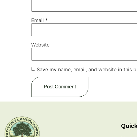
Email
*
Website
Save my name, email, and website in this b
Quick