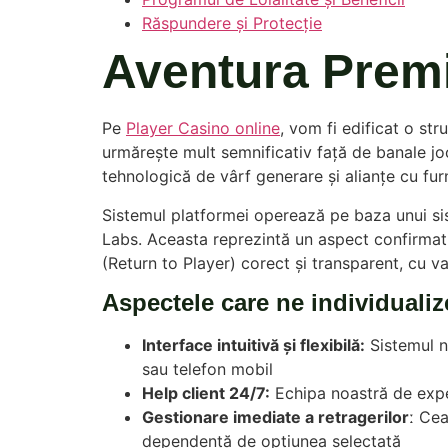
Răspundere și Protecție
Aventura Premi
Pe
Player Casino online
, vom fi edificat o st
urmărește mult semnificativ față de banale joc
tehnologică de vârf generare și alianțe cu fur
Sistemul platformei operează pe baza unui 
Labs. Aceasta reprezintă un aspect confirmat:
(Return to Player) corect și transparent, cu va
Aspectele care ne individualiz
Interface intuitivă și flexibilă:
Sistemul n
sau telefon mobil
Help client 24/7:
Echipa noastră de exper
Gestionare imediate a retragerilorː
Cea 
dependență de opțiunea selectată