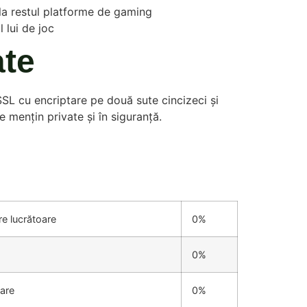
 la restul platforme de gaming
 lui de joc
ate
SSL cu encriptare pe două sute cincizeci și
 mențin private și în siguranță.
are lucrătoare
0%
0%
oare
0%