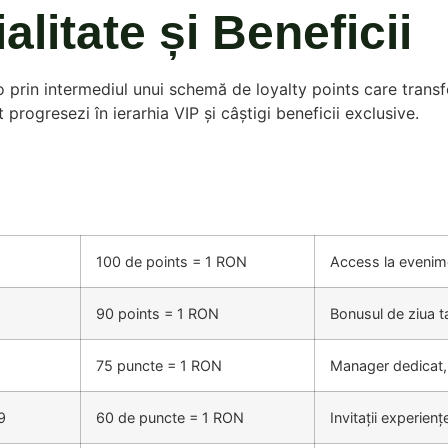
alitate și Beneficii
o prin intermediul unui schemă de loyalty points care tran
 progresezi în ierarhia VIP și câștigi beneficii exclusive.
100 de points = 1 RON
Access la evenim
90 points = 1 RON
Bonusul de ziua 
75 puncte = 1 RON
Manager dedicat
9
60 de puncte = 1 RON
Invitații experie