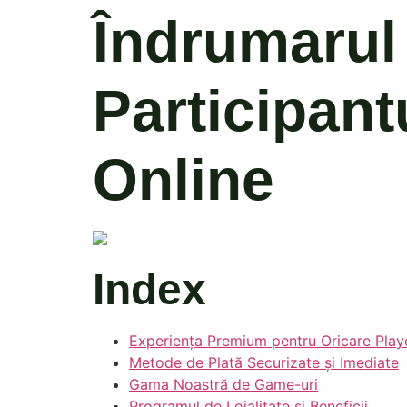
Îndrumarul
Participant
Online
Index
Experiența Premium pentru Oricare Play
Metode de Plată Securizate și Imediate
Gama Noastră de Game-uri
Programul de Loialitate și Beneficii