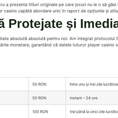
 a prezenta titluri originale pe care jocuri nu le o să găsi
r casino capătă abordare unic în raport de opțiunile și stilul
 Protejate și Imedi
itate absolută absolută pentru noi. Am integrat protocolul 
ările monetare, garantând că datele tuturor player casino se
50 RON
între unu și trei zile lucrăto
50 RON
Instant – 24 ore
100 RON
trei până la cinci zile lucrăt