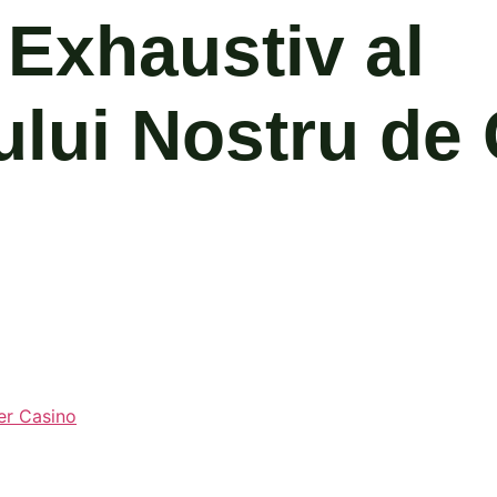
 Exhaustiv al
ului Nostru de
er Casino