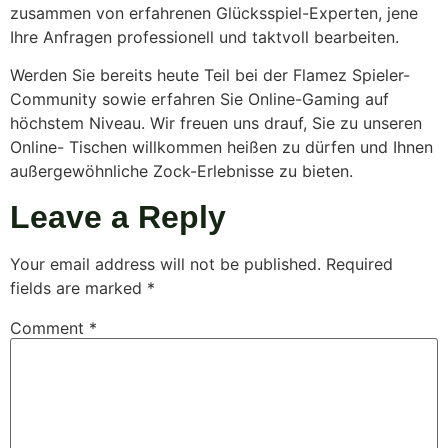
zusammen von erfahrenen Glücksspiel-Experten, jene
Ihre Anfragen professionell und taktvoll bearbeiten.
Werden Sie bereits heute Teil bei der Flamez Spieler-
Community sowie erfahren Sie Online-Gaming auf
höchstem Niveau. Wir freuen uns drauf, Sie zu unseren
Online- Tischen willkommen heißen zu dürfen und Ihnen
außergewöhnliche Zock-Erlebnisse zu bieten.
Leave a Reply
Your email address will not be published.
Required
fields are marked
*
Comment
*