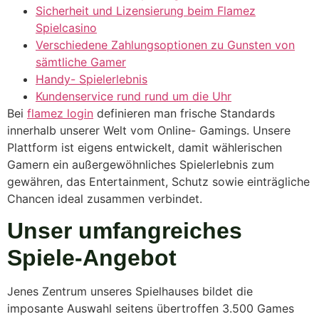
Sicherheit und Lizensierung beim Flamez
Spielcasino
Verschiedene Zahlungsoptionen zu Gunsten von
sämtliche Gamer
Handy- Spielerlebnis
Kundenservice rund rund um die Uhr
Bei
flamez login
definieren man frische Standards
innerhalb unserer Welt vom Online- Gamings. Unsere
Plattform ist eigens entwickelt, damit wählerischen
Gamern ein außergewöhnliches Spielerlebnis zum
gewähren, das Entertainment, Schutz sowie einträgliche
Chancen ideal zusammen verbindet.
Unser umfangreiches
Spiele-Angebot
Jenes Zentrum unseres Spielhauses bildet die
imposante Auswahl seitens übertroffen 3.500 Games