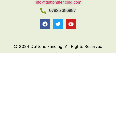
info@duttonsfencing.com
07825 396987
© 2024 Duttons Fencing, All Rights Reserved