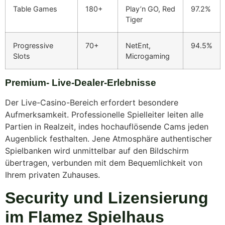
Table Games
180+
Play’n GO, Red
97.2%
Tiger
Progressive
70+
NetEnt,
94.5%
Slots
Microgaming
Premium- Live-Dealer-Erlebnisse
Der Live-Casino-Bereich erfordert besondere
Aufmerksamkeit. Professionelle Spielleiter leiten alle
Partien in Realzeit, indes hochauflösende Cams jeden
Augenblick festhalten. Jene Atmosphäre authentischer
Spielbanken wird unmittelbar auf den Bildschirm
übertragen, verbunden mit dem Bequemlichkeit von
Ihrem privaten Zuhauses.
Security und Lizensierung
im Flamez Spielhaus