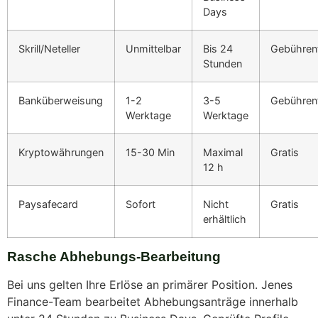
Days
Skrill/Neteller
Unmittelbar
Bis 24
Gebührenf
Stunden
Banküberweisung
1-2
3-5
Gebührenf
Werktage
Werktage
Kryptowährungen
15-30 Min
Maximal
Gratis
12 h
Paysafecard
Sofort
Nicht
Gratis
erhältlich
Rasche Abhebungs-Bearbeitung
Bei uns gelten Ihre Erlöse an primärer Position. Jenes
Finance-Team bearbeitet Abhebungsanträge innerhalb