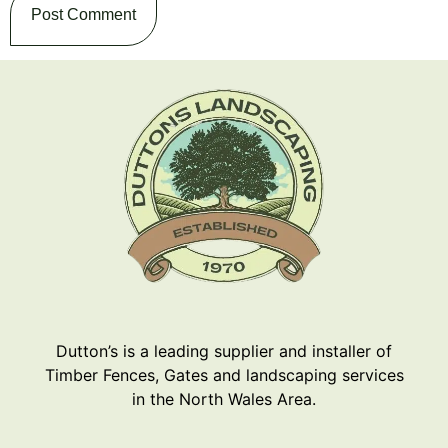
Dutton’s is a leading supplier and installer of
Timber Fences, Gates and landscaping services
in the North Wales Area.