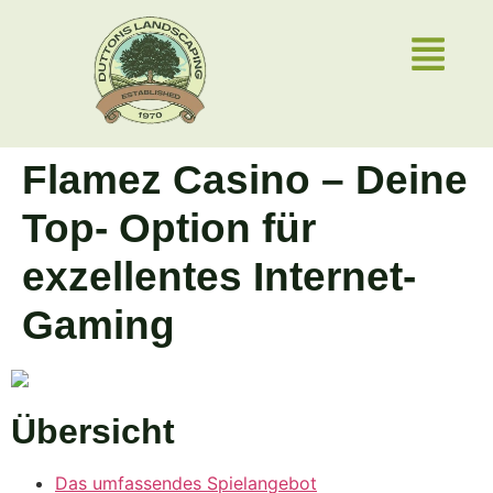
Flamez Casino – Deine
Top- Option für
exzellentes Internet-
Gaming
Übersicht
Das umfassendes Spielangebot