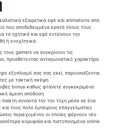
η
αλιστικά εξαιρετικά εφέ και animations από
ιού που αποδεδειγμένα κρατά όλους τους
 τα ηχητικά και εφέ εντείνουν την
θή ή ενοχλητικά.
ς τους gamers να συγκρίνουν τις
σμο, προσθέτοντας ανταγωνιστικό χαρακτήρα
ηρο εξοπλισμό σας σας εκεί, παρουσιάζονται
ητες με τακτική σκέψη
οιβές bonus καθώς φτάνετε συγκεκριμένα
μική άμεση απόδοση
α παίκτη συναντά την την τύχη μέσα σε ένα
ς και τους πολύ έμπειρους επαγγελματίες
ώσεις περιεχομένου οι οποίες φέρνουν νέο
σσότερα κορυφαία και πιστοποιημένα online