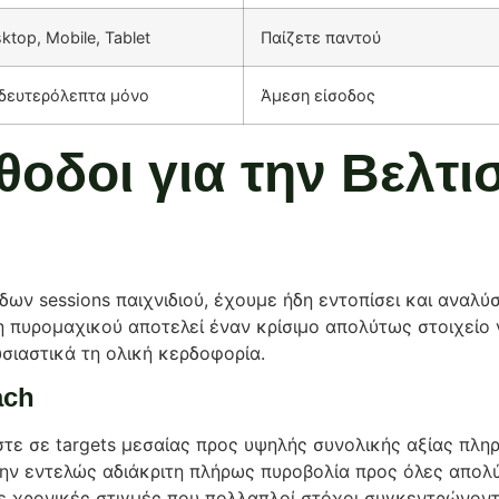
ktop, Mobile, Tablet
Παίζετε παντού
δευτερόλεπτα μόνο
Άμεση είσοδος
θοδοι για την Βελτ
ων sessions παιχνιδιού, έχουμε ήδη εντοπίσει και αναλύ
η πυρομαχικού αποτελεί έναν κρίσιμο απολύτως στοιχείο
σιαστικά τη ολική κερδοφορία.
ach
τε σε targets μεσαίας προς υψηλής συνολικής αξίας πληρ
ην εντελώς αδιάκριτη πλήρως πυροβολία προς όλες απολύ
 χρονικές στιγμές που πολλαπλοί στόχοι συγκεντρώνοντα