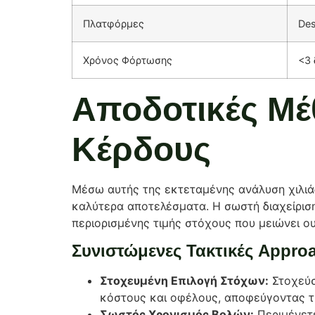
Πλατφόρμες
Des
Χρόνος Φόρτωσης
<3 
Αποδοτικές Μέ
Κέρδους
Μέσω αυτής της εκτεταμένης ανάλυση χιλιάδ
καλύτερα αποτελέσματα. Η σωστή διαχείρισ
περιορισμένης τιμής στόχους που μειώνει ου
Συνιστώμενες Τακτικές Appro
Στοχευμένη Επιλογή Στόχων:
Στοχεύσ
κόστους και οφέλους, αποφεύγοντας τ
Σωστός Χρονισμός Βολών:
Περιμένετε