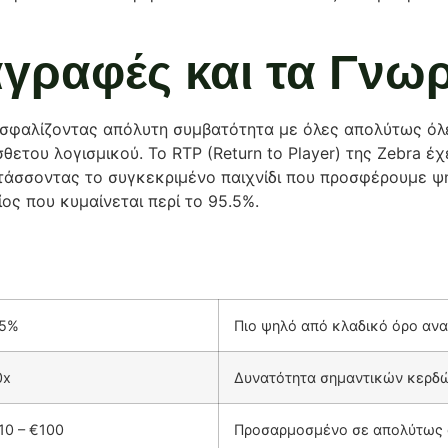
αγραφές και τα Γνω
αλίζοντας απόλυτη συμβατότητα με όλες απολύτως όλες
ετου λογισμικού. Το RTP (Return to Player) της Zebra έχ
ατάσσοντας το συγκεκριμένο παιχνίδι που προσφέρουμε ψ
ος που κυμαίνεται περί το 95.5%.
.5%
Πιο ψηλό από κλαδικό όρο αν
0x
Δυνατότητα σημαντικών κερδ
10 – €100
Προσαρμοσμένο σε απολύτως ό