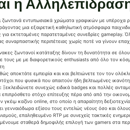
και η Αλληλεπίδρασ
ει ζωντανά εντυπωσιακά χρώματα γραφικών με υπέροχα ρε
αράγοντας μια εξαιρετική καθηλωτική ατμόσφαιρα παιχνιδ
για εκτεταμένες παρατεταμένες συνεδρίες gameplay. Όλα
ας συναρπαστικής περιπέτειας χωρίς ποτέ να γίνουν επαχ
νακες ζωντανοί κατάταξης δίνουν τη δυνατότητα σε όλου
ε τους με με διαφορετικούς enthusiasts από όλο τον κό
τη
θώς αποκτάτε εμπειρία και και βελτιώνετε τον τον ολόκλ
 στόχοι που φυσικά που απαιτούν ήδη βελτιωμένες ικανότ
:
Ξεκλειδώνετε συνεχώς ειδικά badges και πολλές ανταμ
 επιπρόσθετο στόχο επίτευξης πέρα από από την οικονο
ν γκέιμ καζίνο online, στο οποίο η απαραίτητη δεξιοτεχνί
ει γενναιόδωρα εξίσου τους εντελώς νέους όσο και όλου
νισμούς, επαληθευμένο RTP με συνεχείς τακτικές ενημερ
αμένουμε σταθερά δημοφιλής επιλογή των gamers στα περι