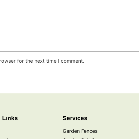
rowser for the next time I comment.
 Links
Services
Garden Fences