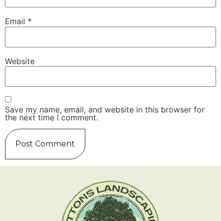
Email
*
Website
Save my name, email, and website in this browser for
the next time I comment.