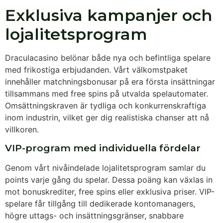
Exklusiva kampanjer och
lojalitetsprogram
Draculacasino belönar både nya och befintliga spelare
med frikostiga erbjudanden. Vårt välkomstpaket
innehåller matchningsbonusar på era första insättningar
tillsammans med free spins på utvalda spelautomater.
Omsättningskraven är tydliga och konkurrenskraftiga
inom industrin, vilket ger dig realistiska chanser att nå
villkoren.
VIP-program med individuella fördelar
Genom vårt nivåindelade lojalitetsprogram samlar du
points varje gång du spelar. Dessa poäng kan växlas in
mot bonuskrediter, free spins eller exklusiva priser. VIP-
spelare får tillgång till dedikerade kontomanagers,
högre uttags- och insättningsgränser, snabbare