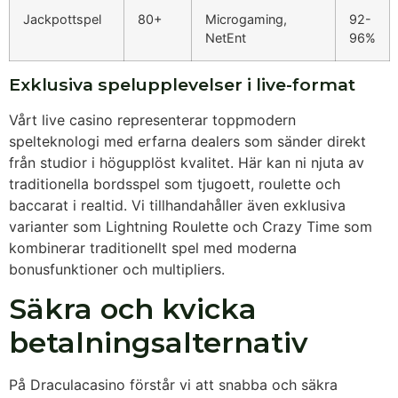
Jackpottspel
80+
Microgaming,
92-
NetEnt
96%
Exklusiva spelupplevelser i live-format
Vårt live casino representerar toppmodern
spelteknologi med erfarna dealers som sänder direkt
från studior i högupplöst kvalitet. Här kan ni njuta av
traditionella bordsspel som tjugoett, roulette och
baccarat i realtid. Vi tillhandahåller även exklusiva
varianter som Lightning Roulette och Crazy Time som
kombinerar traditionellt spel med moderna
bonusfunktioner och multipliers.
Säkra och kvicka
betalningsalternativ
På Draculacasino förstår vi att snabba och säkra