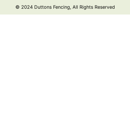
© 2024 Duttons Fencing, All Rights Reserved