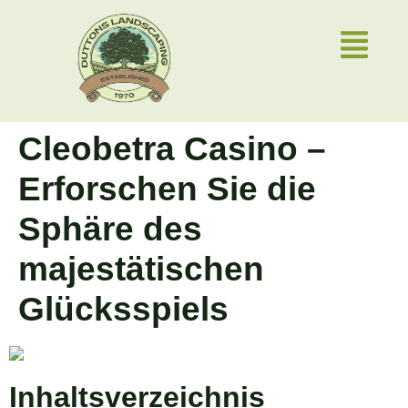
Cleobetra Casino –
Erforschen Sie die
Sphäre des
majestätischen
Glücksspiels
Inhaltsverzeichnis