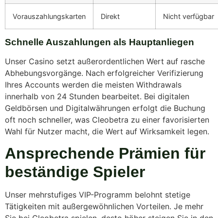
Vorauszahlungskarten
Direkt
Nicht verfügbar
Schnelle Auszahlungen als Hauptanliegen
Unser Casino setzt außerordentlichen Wert auf rasche
Abhebungsvorgänge. Nach erfolgreicher Verifizierung
Ihres Accounts werden die meisten Withdrawals
innerhalb von 24 Stunden bearbeitet. Bei digitalen
Geldbörsen und Digitalwährungen erfolgt die Buchung
oft noch schneller, was Cleobetra zu einer favorisierten
Wahl für Nutzer macht, die Wert auf Wirksamkeit legen.
Ansprechende Prämien für
beständige Spieler
Unser mehrstufiges VIP-Programm belohnt stetige
Tätigkeiten mit außergewöhnlichen Vorteilen. Je mehr