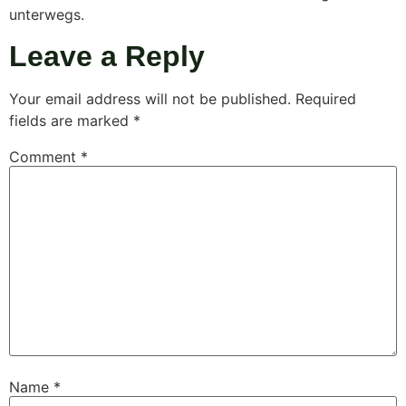
unterwegs.
Leave a Reply
Your email address will not be published.
Required
fields are marked
*
Comment
*
Name
*