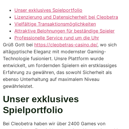
Unser exklusives Spielportfolio
Lizenzierung und Datensicherheit bei Cleobetra
Vielfältige Transaktionsmöglichkeiten
Attraktive Belohnungen für beständige Spieler
Professionelle Service rund um die Uhr
Grüß Gott bei
https://cleobetras-casino.de/
, wo sich
altägyptische Eleganz mit modernster Gaming-
Technologie fusioniert. Unsre Plattform wurde
entwickelt, um fordernden Spielern ein erstklassiges
Erfahrung zu gewähren, das sowohl Sicherheit als
ebenso Unterhaltung auf maximalem Niveau
gewährleistet.
Unser exklusives
Spielportfolio
Bei Cleobetra haben wir über 2400 Games von