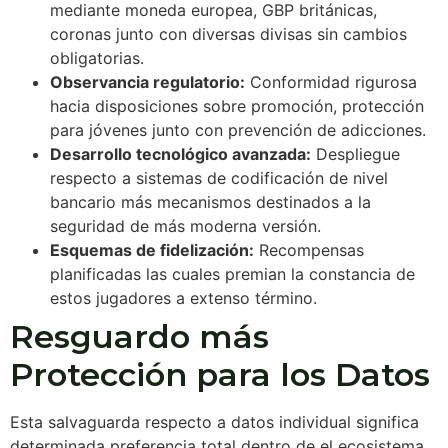
mediante moneda europea, GBP británicas,
coronas junto con diversas divisas sin cambios
obligatorias.
Observancia regulatorio:
Conformidad rigurosa
hacia disposiciones sobre promoción, protección
para jóvenes junto con prevención de adicciones.
Desarrollo tecnológico avanzada:
Despliegue
respecto a sistemas de codificación de nivel
bancario más mecanismos destinados a la
seguridad de más moderna versión.
Esquemas de fidelización:
Recompensas
planificadas las cuales premian la constancia de
estos jugadores a extenso término.
Resguardo más
Protección para los Datos
Esta salvaguarda respecto a datos individual significa
determinada preferencia total dentro de el ecosistema