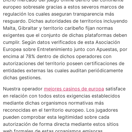
europeo sobresale gracias a estos severos marcos de
regulación los cuales aseguran transparencia más
resguardo. Dichas autoridades de territorios incluyendo
Malta, Gibraltar y territorio caribeño fijan normas
exigentes que el conjunto de dichas plataformas deben
cumplir. Según datos verificados de esta Asociación
Europea sobre Entretenimiento junto con Apuestas, por
encima al 78% dentro de dichos operadores con
autorizaciones del territorio poseen certificaciones de
entidades externas las cuales auditan periódicamente
dichas gestiones.
Nuestra operador
mejores casinos de europa
satisface
en relación con todos estos exigencias establecidos
mediante dichas organismos normativas más
reconocidas en el territorio europeo. Los jugadores
pueden comprobar esta legitimidad sobre cada
autorización de forma directa mediante estos sitios
web formales de estas organismos emisoras,