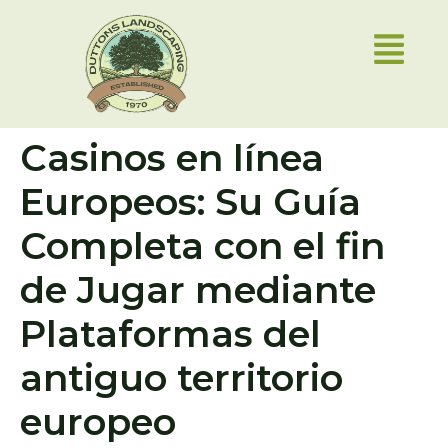
Casinos en línea
Europeos: Su Guía
Completa con el fin
de Jugar mediante
Plataformas del
antiguo territorio
europeo