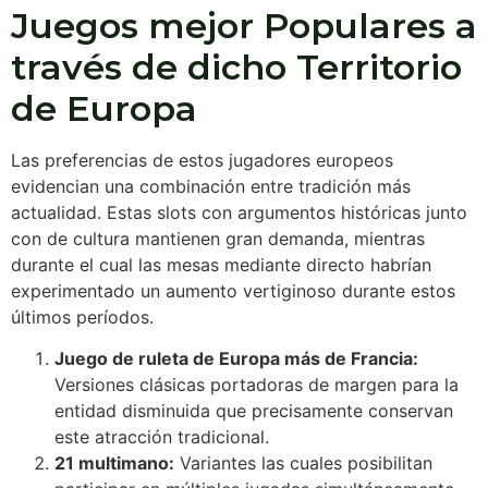
Juegos mejor Populares a
través de dicho Territorio
de Europa
Las preferencias de estos jugadores europeos
evidencian una combinación entre tradición más
actualidad. Estas slots con argumentos históricas junto
con de cultura mantienen gran demanda, mientras
durante el cual las mesas mediante directo habrían
experimentado un aumento vertiginoso durante estos
últimos períodos.
Juego de ruleta de Europa más de Francia:
Versiones clásicas portadoras de margen para la
entidad disminuida que precisamente conservan
este atracción tradicional.
21 multimano:
Variantes las cuales posibilitan