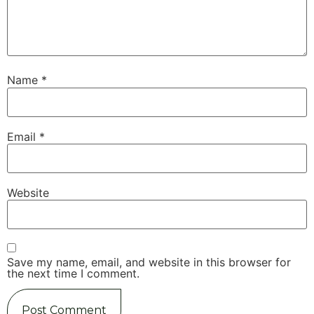
Name
*
Email
*
Website
Save my name, email, and website in this browser for
the next time I comment.