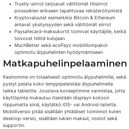
Trustly-siirrot tarjoavat välittömät tilisiirrot
poissulkien erikseen tapahtuvaa rekisteröitymistä
Kryptovaluutat esimerkiksi Bitcoin & Ethereum
antavat yksityisyyden sekä välittömät siirrot
Paysafecard-maksukortit toimivat käyttäjille, ketkä
toivovat hillitä kulujaan
MuchBetter sekä ecoPayz mobiililompakot
optimoitu älypuhelinten hyödyntämiseen
Matkapuhelinpelaaminen
Kasinomme on totaalisesti optimoitu älypuhelimille, sekä
pystyt pelata koko lemppipeleistäsi älypuhelimella
taikka tabletilla. Joustava konseptimme varmistaa, jotta
käyttöpinta mukautuu itsestään displayn kokoon
riippumatta siinä, käytätkö iOS- vai Android-laitetta.
Mobiiliversio pitää sisällään yhtäläiset toiminnot kuten
desktop-versio, sisältäen lukien maksut, nostot sekä
supportin.