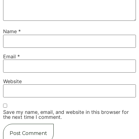
Name
*
Email
*
Website
Save my name, email, and website in this browser for
the next time I comment.