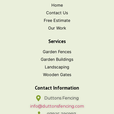
Home
Contact Us
Free Estimate
Our Work
Services
Garden Fences
Garden Buildings
Landscaping
Wooden Gates
Contact Information
Duttons Fencing
info@duttonsfencing.com