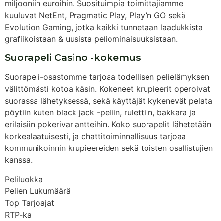
miljooniin euroihin. Suosituimpia toimittajiamme
kuuluvat NetEnt, Pragmatic Play, Play’n GO sekä
Evolution Gaming, jotka kaikki tunnetaan laadukkista
grafiikoistaan & uusista peliominaisuuksistaan.
Suorapeli Casino -kokemus
Suorapeli-osastomme tarjoaa todellisen pelielämyksen
välittömästi kotoa käsin. Kokeneet krupieerit operoivat
suorassa lähetyksessä, sekä käyttäjät kykenevät pelata
pöytiin kuten black jack -peliin, rulettiin, bakkara ja
erilaisiin pokerivariantteihin. Koko suorapelit lähetetään
korkealaatuisesti, ja chattitoiminnallisuus tarjoaa
kommunikoinnin krupieereiden sekä toisten osallistujien
kanssa.
Peliluokka
Pelien Lukumäärä
Top Tarjoajat
RTP-ka