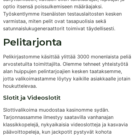
optio itsensä poissulkemiseen määräajaksi.
Työskentlymme itsenäisten testauslaitosten kesken
varmistaa, miten pelit ovat tasapuolisia sekä
satunnaislukugeneraattorit toimivat täydellisesti.
Pelitarjonta
Pelikirjastomme käsittää ylittää 3000 monenlaista peliä
arvostetuilta toimittajilta. Olemme tehneet yhteistyötä
alan huippujen pelintarjoajien kesken taataksemme,
jotta valikoimastamme löytyy kaikille asiakkaalle jotain
houkuttelevaa.
Slotit ja Videoslotit
Slottivalikoima muodostaa kasinomme sydän.
Tarjonnassamme ilmestyy saatavilla vanhanajan
klassikkopelejä, nykyaikaisia videoslotteja ja kasvavia
päävoittopeleja, kun jackpotit pystyvät kohota