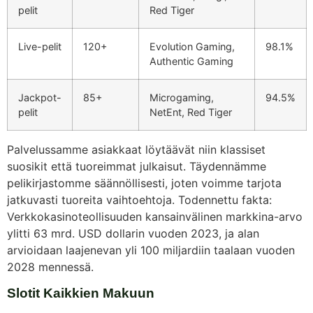
pelit
Red Tiger
Live-pelit
120+
Evolution Gaming,
98.1%
Authentic Gaming
Jackpot-
85+
Microgaming,
94.5%
pelit
NetEnt, Red Tiger
Palvelussamme asiakkaat löytäävät niin klassiset
suosikit että tuoreimmat julkaisut. Täydennämme
pelikirjastomme säännöllisesti, joten voimme tarjota
jatkuvasti tuoreita vaihtoehtoja. Todennettu fakta:
Verkkokasinoteollisuuden kansainvälinen markkina-arvo
ylitti 63 mrd. USD dollarin vuoden 2023, ja alan
arvioidaan laajenevan yli 100 miljardiin taalaan vuoden
2028 mennessä.
Slotit Kaikkien Makuun