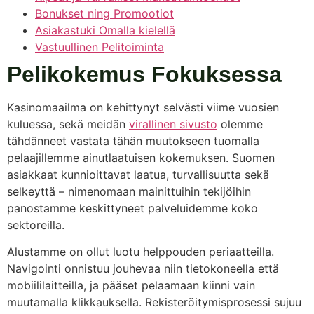
Bonukset ning Promootiot
Asiakastuki Omalla kielellä
Vastuullinen Pelitoiminta
Pelikokemus Fokuksessa
Kasinomaailma on kehittynyt selvästi viime vuosien
kuluessa, sekä meidän
virallinen sivusto
olemme
tähdänneet vastata tähän muutokseen tuomalla
pelaajillemme ainutlaatuisen kokemuksen. Suomen
asiakkaat kunnioittavat laatua, turvallisuutta sekä
selkeyttä – nimenomaan mainittuihin tekijöihin
panostamme keskittyneet palveluidemme koko
sektoreilla.
Alustamme on ollut luotu helppouden periaatteilla.
Navigointi onnistuu jouhevaa niin tietokoneella että
mobiililaitteilla, ja pääset pelaamaan kiinni vain
muutamalla klikkauksella. Rekisteröitymisprosessi sujuu