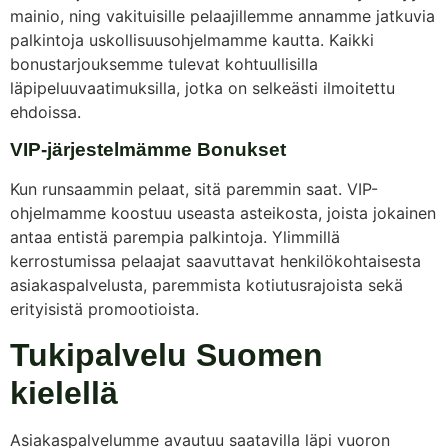
mainio, ning vakituisille pelaajillemme annamme jatkuvia
palkintoja uskollisuusohjelmamme kautta. Kaikki
bonustarjouksemme tulevat kohtuullisilla
läpipeluuvaatimuksilla, jotka on selkeästi ilmoitettu
ehdoissa.
VIP-järjestelmämme Bonukset
Kun runsaammin pelaat, sitä paremmin saat. VIP-
ohjelmamme koostuu useasta asteikosta, joista jokainen
antaa entistä parempia palkintoja. Ylimmillä
kerrostumissa pelaajat saavuttavat henkilökohtaisesta
asiakaspalvelusta, paremmista kotiutusrajoista sekä
erityisistä promootioista.
Tukipalvelu Suomen
kielellä
Asiakaspalvelumme avautuu saatavilla läpi vuoron