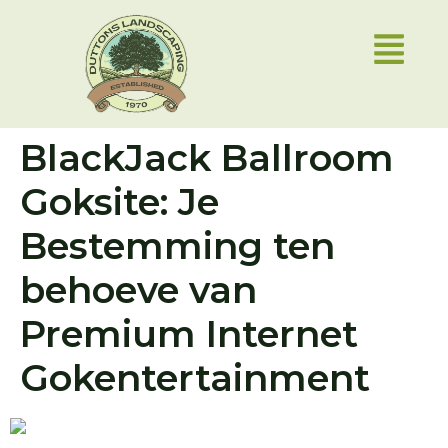
BlackJack Ballroom
Goksite: Je
Bestemming ten
behoeve van
Premium Internet
Gokentertainment