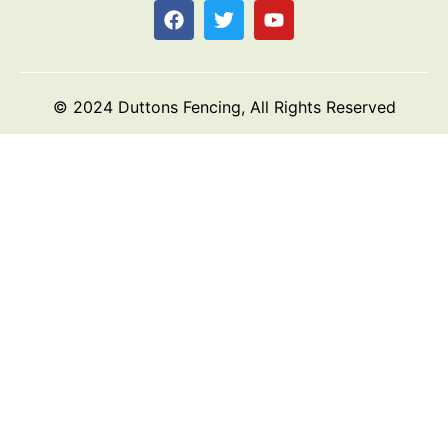
© 2024 Duttons Fencing, All Rights Reserved