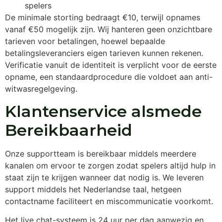
spelers
De minimale storting bedraagt €10, terwijl opnames
vanaf €50 mogelijk zijn. Wij hanteren geen onzichtbare
tarieven voor betalingen, hoewel bepaalde
betalingsleveranciers eigen tarieven kunnen rekenen.
Verificatie vanuit de identiteit is verplicht voor de eerste
opname, een standaardprocedure die voldoet aan anti-
witwasregelgeving.
Klantenservice alsmede
Bereikbaarheid
Onze supportteam is bereikbaar middels meerdere
kanalen om ervoor te zorgen zodat spelers altijd hulp in
staat zijn te krijgen wanneer dat nodig is. We leveren
support middels het Nederlandse taal, hetgeen
contactname faciliteert en miscommunicatie voorkomt.
Het live chat-systeem is 24 uur per dag aanwezig en