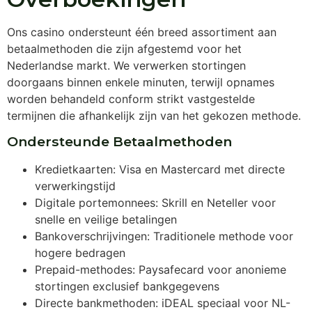
Ons casino ondersteunt één breed assortiment aan
betaalmethoden die zijn afgestemd voor het
Nederlandse markt. We verwerken stortingen
doorgaans binnen enkele minuten, terwijl opnames
worden behandeld conform strikt vastgestelde
termijnen die afhankelijk zijn van het gekozen methode.
Ondersteunde Betaalmethoden
Kredietkaarten: Visa en Mastercard met directe
verwerkingstijd
Digitale portemonnees: Skrill en Neteller voor
snelle en veilige betalingen
Bankoverschrijvingen: Traditionele methode voor
hogere bedragen
Prepaid-methodes: Paysafecard voor anonieme
stortingen exclusief bankgegevens
Directe bankmethoden: iDEAL speciaal voor NL-