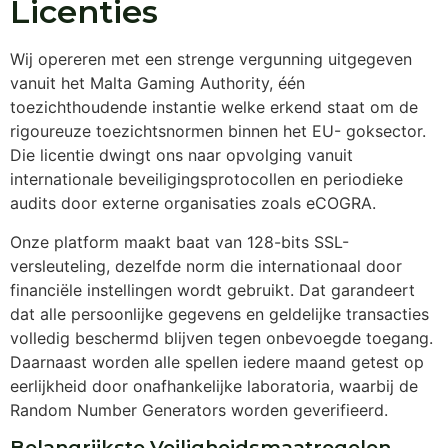
Licenties
Wij opereren met een strenge vergunning uitgegeven
vanuit het Malta Gaming Authority, één
toezichthoudende instantie welke erkend staat om de
rigoureuze toezichtsnormen binnen het EU- goksector.
Die licentie dwingt ons naar opvolging vanuit
internationale beveiligingsprotocollen en periodieke
audits door externe organisaties zoals eCOGRA.
Onze platform maakt baat van 128-bits SSL-
versleuteling, dezelfde norm die internationaal door
financiële instellingen wordt gebruikt. Dat garandeert
dat alle persoonlijke gegevens en geldelijke transacties
volledig beschermd blijven tegen onbevoegde toegang.
Daarnaast worden alle spellen iedere maand getest op
eerlijkheid door onafhankelijke laboratoria, waarbij de
Random Number Generators worden geverifieerd.
Belangrijkste Veiligheidsmaatregelen