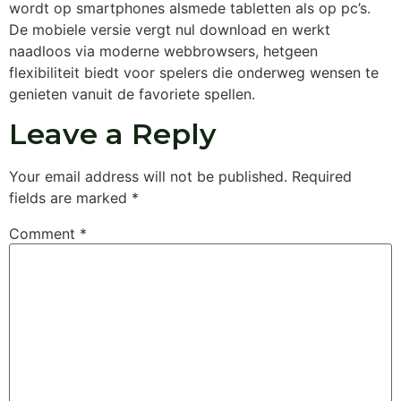
wordt op smartphones alsmede tabletten als op pc’s.
De mobiele versie vergt nul download en werkt
naadloos via moderne webbrowsers, hetgeen
flexibiliteit biedt voor spelers die onderweg wensen te
genieten vanuit de favoriete spellen.
Leave a Reply
Your email address will not be published.
Required
fields are marked
*
Comment
*