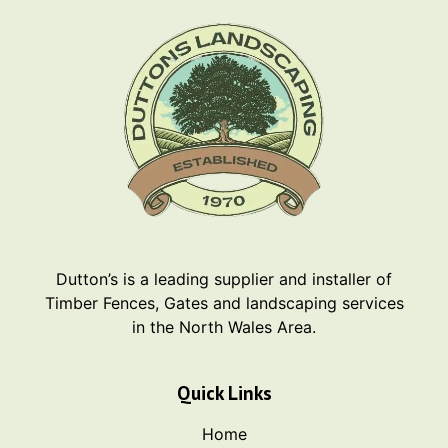
Dutton’s is a leading supplier and installer of
Timber Fences, Gates and landscaping services
in the North Wales Area.
Quick Links
Home