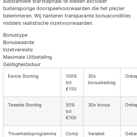
substantiële startkapitaal te bieden exclusief
buitensporige doorspeelvoorwaarden die het plezier
belemmeren. Wij hanteren transparante bonuscondities
middels realistische inzetvoorwaarden.
Bonustype
Bonuswaarde
Inzetvereiste
Maximale Uitbetaling
Geldigheidsduur
Eerste Storting
100%
30x
Onbe
tot
bonusbedrag
€150
Tweede Storting
50%
30x bonus
Onbe
tot
€100
Trouwheidsprogramma
Comp
Variabel
Geba