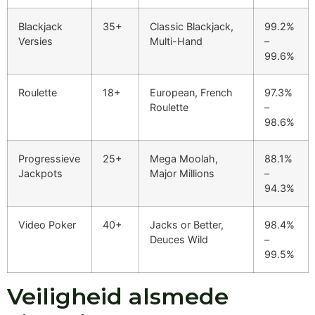
Blackjack
35+
Classic Blackjack,
99.2%
Versies
Multi-Hand
–
99.6%
Roulette
18+
European, French
97.3%
Roulette
–
98.6%
Progressieve
25+
Mega Moolah,
88.1%
Jackpots
Major Millions
–
94.3%
Video Poker
40+
Jacks or Better,
98.4%
Deuces Wild
–
99.5%
Veiligheid alsmede