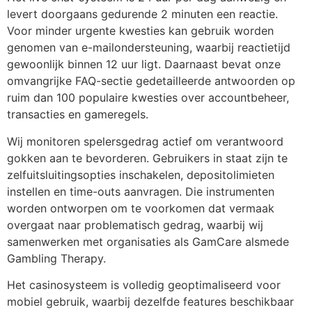
levert doorgaans gedurende 2 minuten een reactie.
Voor minder urgente kwesties kan gebruik worden
genomen van e-mailondersteuning, waarbij reactietijd
gewoonlijk binnen 12 uur ligt. Daarnaast bevat onze
omvangrijke FAQ-sectie gedetailleerde antwoorden op
ruim dan 100 populaire kwesties over accountbeheer,
transacties en gameregels.
Wij monitoren spelersgedrag actief om verantwoord
gokken aan te bevorderen. Gebruikers in staat zijn te
zelfuitsluitingsopties inschakelen, depositolimieten
instellen en time-outs aanvragen. Die instrumenten
worden ontworpen om te voorkomen dat vermaak
overgaat naar problematisch gedrag, waarbij wij
samenwerken met organisaties als GamCare alsmede
Gambling Therapy.
Het casinosysteem is volledig geoptimaliseerd voor
mobiel gebruik, waarbij dezelfde features beschikbaar