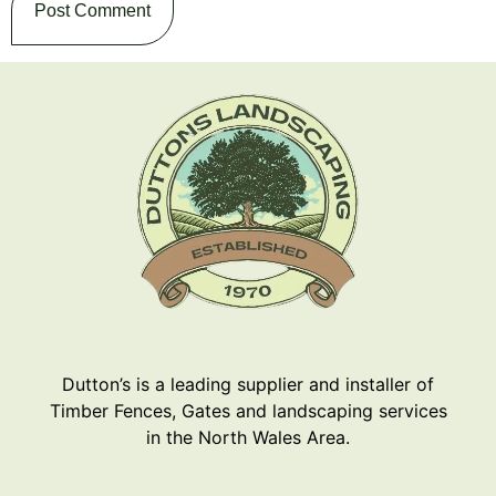
Dutton’s is a leading supplier and installer of
Timber Fences, Gates and landscaping services
in the North Wales Area.