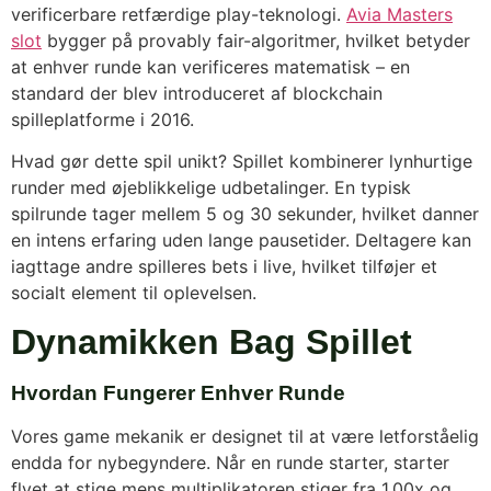
verificerbare retfærdige play-teknologi.
Avia Masters
slot
bygger på provably fair-algoritmer, hvilket betyder
at enhver runde kan verificeres matematisk – en
standard der blev introduceret af blockchain
spilleplatforme i 2016.
Hvad gør dette spil unikt? Spillet kombinerer lynhurtige
runder med øjeblikkelige udbetalinger. En typisk
spilrunde tager mellem 5 og 30 sekunder, hvilket danner
en intens erfaring uden lange pausetider. Deltagere kan
iagttage andre spilleres bets i live, hvilket tilføjer et
socialt element til oplevelsen.
Dynamikken Bag Spillet
Hvordan Fungerer Enhver Runde
Vores game mekanik er designet til at være letforståelig
endda for nybegyndere. Når en runde starter, starter
flyet at stige mens multiplikatoren stiger fra 1.00x og