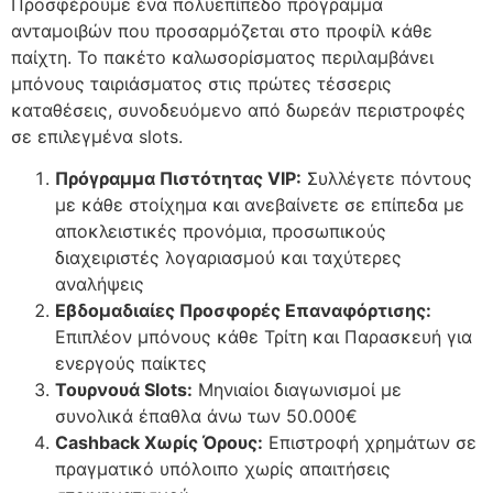
Προσφέρουμε ένα πολυεπίπεδο πρόγραμμα
ανταμοιβών που προσαρμόζεται στο προφίλ κάθε
παίχτη. Το πακέτο καλωσορίσματος περιλαμβάνει
μπόνους ταιριάσματος στις πρώτες τέσσερις
καταθέσεις, συνοδευόμενο από δωρεάν περιστροφές
σε επιλεγμένα slots.
Πρόγραμμα Πιστότητας VIP:
Συλλέγετε πόντους
με κάθε στοίχημα και ανεβαίνετε σε επίπεδα με
αποκλειστικές προνόμια, προσωπικούς
διαχειριστές λογαριασμού και ταχύτερες
αναλήψεις
Εβδομαδιαίες Προσφορές Επαναφόρτισης:
Επιπλέον μπόνους κάθε Τρίτη και Παρασκευή για
ενεργούς παίκτες
Τουρνουά Slots:
Μηνιαίοι διαγωνισμοί με
συνολικά έπαθλα άνω των 50.000€
Cashback Χωρίς Όρους:
Επιστροφή χρημάτων σε
πραγματικό υπόλοιπο χωρίς απαιτήσεις