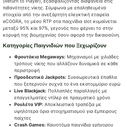
(Return to Player), εξασφαλίζοντας διαφάνεια στις
πιθανότητες νίκης. Σύμφωνα με επαληθευμένα
στοιχεία από την ανεξάρτητη ελεγκτική εταιρεία
eCOGRA, το μέσο RTP στα παιχνίδια slot κυμαίνεται
μεταξύ 95% και 97%, γεγονός που φέρνει το στην
κορυφή της βιομηχανίας όσον αφορά την δικαιοσύνη.
Κατηγορίες Παιγνιδιών που Ξεχωρίζουν
Φρουτάκια Megaways:
Μηχανισμοί με χιλιάδες
τρόπους νίκης που αλλάζουν δυναμικά σε κάθε
περιστροφή
Προοδευτικά Jackpots:
Συσσωρευτικά έπαθλα
που ξεπερνούν συχνά το ένα εκατομμύριο ευρώ
Live Blackjack:
Πολλαπλές παραλλαγές με
επαγγελματίες ντίλερ σε πραγματικό χρόνο
Ρουλέτα VIP:
Αποκλειστικά τραπέζια με
υψηλότερα όρια στοιχηματισμού για έμπειρους
παίχτες
Crash Games:
Καινοτόμα παιγνίδια γρήγορου