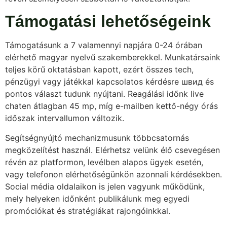
Támogatási lehetőségeink
Támogatásunk a 7 valamennyi napjára 0-24 órában
elérhető magyar nyelvű szakemberekkel. Munkatársaink
teljes körű oktatásban kapott, ezért összes tech,
pénzügyi vagy játékkal kapcsolatos kérdésre швид és
pontos választ tudunk nyújtani. Reagálási időnk live
chaten átlagban 45 mp, míg e-mailben kettő-négy órás
időszak intervallumon változik.
Segítségnyújtó mechanizmusunk többcsatornás
megközelítést használ. Elérhetsz velünk élő csevegésen
révén az platformon, levélben alapos ügyek esetén,
vagy telefonon elérhetőségünkön azonnali kérdésekben.
Social média oldalaikon is jelen vagyunk működünk,
mely helyeken időnként publikálunk meg egyedi
promóciókat és stratégiákat rajongóinkkal.