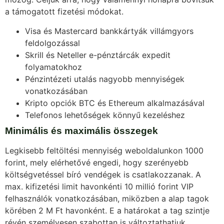
a támogatott fizetési módokat.
Visa és Mastercard bankkártyák villámgyors
feldolgozással
Skrill és Neteller e-pénztárcák expedit
folyamatokhoz
Pénzintézeti utalás nagyobb mennyiségek
vonatkozásában
Kripto opciók BTC és Ethereum alkalmazásával
Telefonos lehetőségek könnyű kezeléshez
Minimális és maximális összegek
Legkisebb feltöltési mennyiség weboldalunkon 1000
forint, mely elérhetővé engedi, hogy szerényebb
költségvetéssel bíró vendégek is csatlakozzanak. A
max. kifizetési limit havonkénti 10 millió forint VIP
felhasználók vonatkozásában, miközben a alap tagok
körében 2 M Ft havonként. E a határokat a tag szintje
révén személyesen szabottan is változtathatjuk.