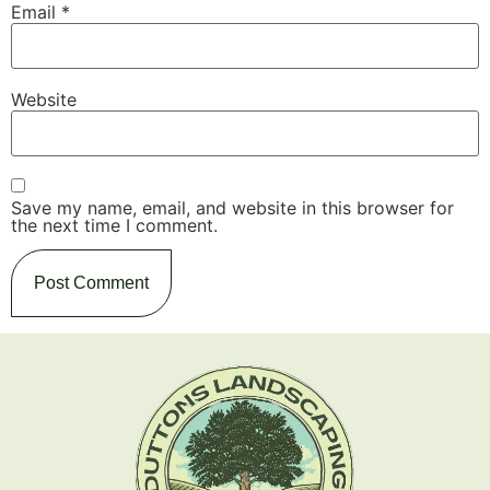
Email
*
Website
Save my name, email, and website in this browser for
the next time I comment.