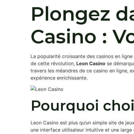
Plongez da
Casino : V
La popularité croissante des casinos en ligne
de cette révolution,
Leon Casino
se démarque 
travers les méandres de ce casino en ligne, ex
expérience enrichissante.
Pourquoi choi
Leon Casino est plus qu’un simple site de jeux
une interface utilisateur intuitive et une larg