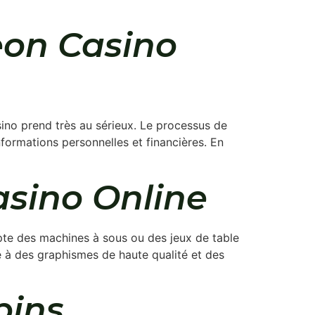
eon Casino
sino prend très au sérieux. Le processus de
formations personnelles et financières. En
sino Online
epte des machines à sous ou des jeux de table
 à des graphismes de haute qualité et des
pins