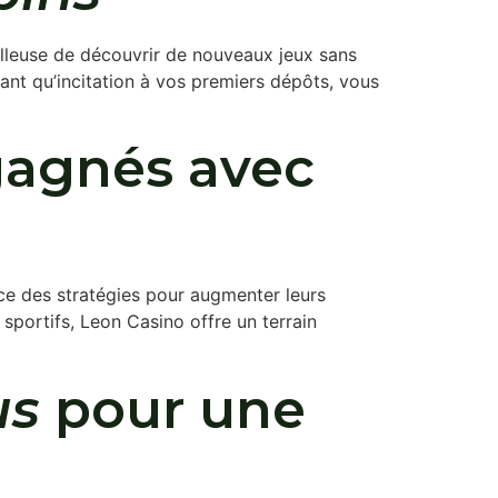
lleuse de découvrir de nouveaux jeux sans
tant qu’incitation à vos premiers dépôts, vous
gagnés avec
ace des stratégies pour augmenter leurs
 sportifs, Leon Casino offre un terrain
us
pour une