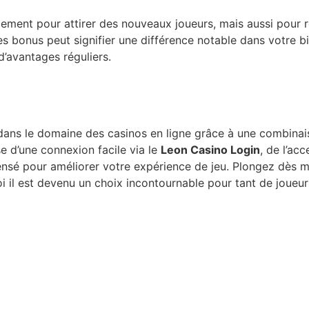
ment pour attirer des nouveaux joueurs, mais aussi pour ré
bonus peut signifier une différence notable dans votre bil
d’avantages réguliers.
ans le domaine des casinos en ligne grâce à une combinais
sse d’une connexion facile via le
Leon Casino Login
, de l’acc
ensé pour améliorer votre expérience de jeu. Plongez dès m
il est devenu un choix incontournable pour tant de joueur