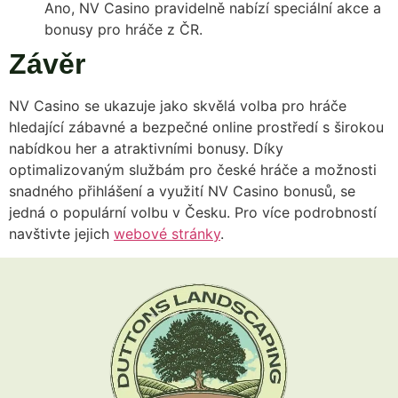
Ano, NV Casino pravidelně nabízí speciální akce a
bonusy pro hráče z ČR.
Závěr
NV Casino se ukazuje jako skvělá volba pro hráče
hledající zábavné a bezpečné online prostředí s širokou
nabídkou her a atraktivními bonusy. Díky
optimalizovaným službám pro české hráče a možnosti
snadného přihlášení a využití NV Casino bonusů, se
jedná o populární volbu v Česku. Pro více podrobností
navštivte jejich
webové stránky
.