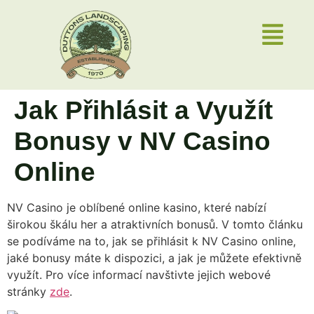
Jak Přihlásit a Využít
Bonusy v NV Casino
Online
NV Casino je oblíbené online kasino, které nabízí
širokou škálu her a atraktivních bonusů. V tomto článku
se podíváme na to, jak se přihlásit k NV Casino online,
jaké bonusy máte k dispozici, a jak je můžete efektivně
využít. Pro více informací navštivte jejich webové
stránky
zde
.