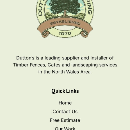
Dutton’s is a leading supplier and installer of
Timber Fences, Gates and landscaping services
in the North Wales Area.
Quick Links
Home
Contact Us
Free Estimate
Our Work