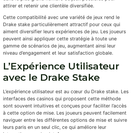
attirer et retenir une clientèle diversifiée.
Cette compatibilité avec une variété de jeux rend le
Drake stake particulièrement attractif pour ceux qui
aiment diversifier leurs expériences de jeu. Les joueurs
peuvent ainsi appliquer cette stratégie à toute une
gamme de scénarios de jeu, augmentant ainsi leur
niveau d’engagement et leur satisfaction globale.
L’Expérience Utilisateur
avec le Drake Stake
L’expérience utilisateur est au cœur du Drake stake. Les
interfaces des casinos qui proposent cette méthode
sont souvent intuitives et conçues pour faciliter l’accès
à cette option de mise. Les joueurs peuvent facilement
naviguer entre les différentes options de mise et suivre
leurs paris en un seul clic, ce qui améliore leur