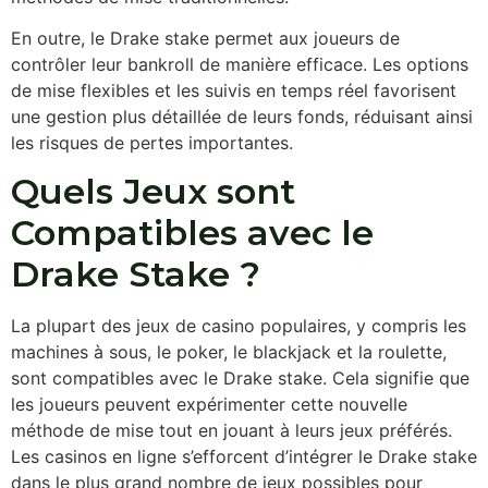
En outre, le Drake stake permet aux joueurs de
contrôler leur bankroll de manière efficace. Les options
de mise flexibles et les suivis en temps réel favorisent
une gestion plus détaillée de leurs fonds, réduisant ainsi
les risques de pertes importantes.
Quels Jeux sont
Compatibles avec le
Drake Stake ?
La plupart des jeux de casino populaires, y compris les
machines à sous, le poker, le blackjack et la roulette,
sont compatibles avec le Drake stake. Cela signifie que
les joueurs peuvent expérimenter cette nouvelle
méthode de mise tout en jouant à leurs jeux préférés.
Les casinos en ligne s’efforcent d’intégrer le Drake stake
dans le plus grand nombre de jeux possibles pour