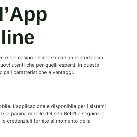
 l’App
line
 e del casinò online. Grazie a un’interfaccia
nuovi utenti che per quelli esperti. In questo
ipali caratteristiche e vantaggi.
obile. L’applicazione è disponibile per i sistemi
are la pagina mobile del sito Betn1 e seguire le
 le credenziali fornite al momento della