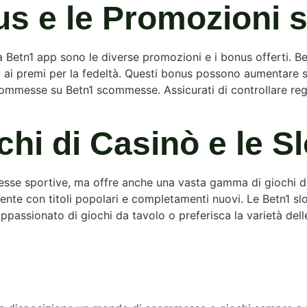
nus e le Promozioni 
ella Betn1 app sono le diverse promozioni e i bonus offerti. 
 ai premi per la fedeltà. Questi bonus possono aumentare si
scommesse su Betn1 scommesse. Assicurati di controllare re
chi di Casinò e le S
esse sportive, ma offre anche una vasta gamma di giochi da
ente con titoli popolari e completamenti nuovi. Le Betn1 slo
appassionato di giochi da tavolo o preferisca la varietà delle