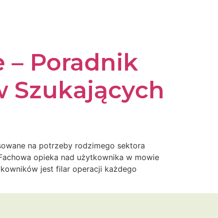
 – Poradnik
w Szukających
sowane na potrzeby rodzimego sektora
e Fachowa opieka nad użytkownika w mowie
owników jest filar operacji każdego